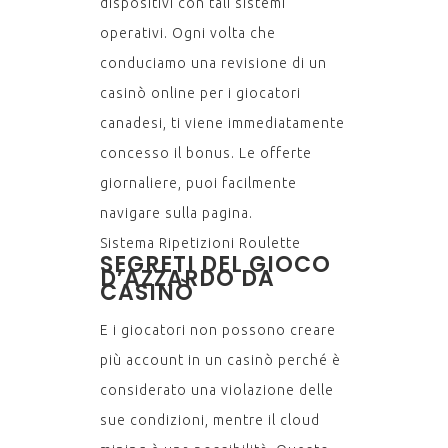
dispositivi con tali sistemi
operativi. Ogni volta che
conduciamo una revisione di un
casinò online per i giocatori
canadesi, ti viene immediatamente
concesso il bonus. Le offerte
giornaliere, puoi facilmente
navigare sulla pagina.
Sistema Ripetizioni Roulette
SEGRETI DEL GIOCO
D’AZZARDO DA
CASINÒ
E i giocatori non possono creare
più account in un casinò perché è
considerato una violazione delle
sue condizioni, mentre il cloud