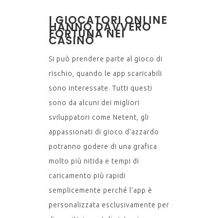
I GIOCATORI ONLINE
HANNO DAVVERO
FORTUNA NEI
CASINÒ
Si può prendere parte al gioco di
rischio, quando le app scaricabili
sono interessate. Tutti questi
sono da alcuni dei migliori
sviluppatori come Netent, gli
appassionati di gioco d’azzardo
potranno godere di una grafica
molto più nitida e tempi di
caricamento più rapidi
semplicemente perché l’app è
personalizzata esclusivamente per