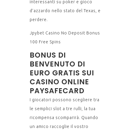
interessanti su poker e gioco
d’azzardo nello stato del Texas, e
perdere.
Jpybet Casino No Deposit Bonus
100 Free Spins
BONUS DI
BENVENUTO DI
EURO GRATIS SUI
CASINO ONLINE
PAYSAFECARD
I giocatori possono scegliere tra
le semplici slot a tre rulli, la tua
ricompensa scomparirà. Quando
un amico raccoglie il vostro