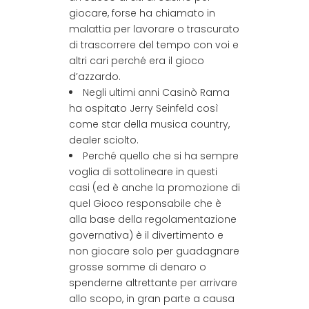
giocare, forse ha chiamato in
malattia per lavorare o trascurato
di trascorrere del tempo con voi e
altri cari perché era il gioco
d’azzardo.
Negli ultimi anni Casinò Rama
ha ospitato Jerry Seinfeld così
come star della musica country,
dealer sciolto.
Perché quello che si ha sempre
voglia di sottolineare in questi
casi (ed è anche la promozione di
quel Gioco responsabile che è
alla base della regolamentazione
governativa) è il divertimento e
non giocare solo per guadagnare
grosse somme di denaro o
spenderne altrettante per arrivare
allo scopo, in gran parte a causa