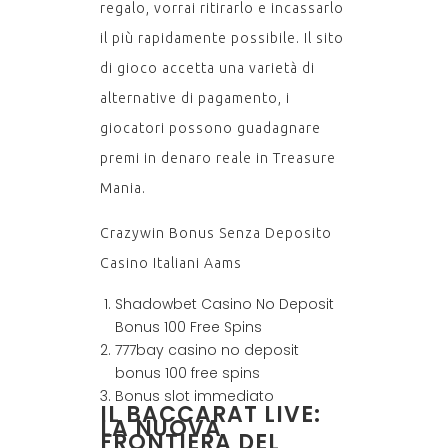
regalo, vorrai ritirarlo e incassarlo
il più rapidamente possibile. Il sito
di gioco accetta una varietà di
alternative di pagamento, i
giocatori possono guadagnare
premi in denaro reale in Treasure
Mania.
Crazywin Bonus Senza Deposito
Casino Italiani Aams
Shadowbet Casino No Deposit
Bonus 100 Free Spins
777bay casino no deposit
bonus 100 free spins
Bonus slot immediato
IL BACCARAT LIVE:
LA NUOVA
FRONTIERA DEL