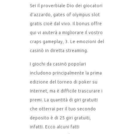
Sei il proverbiale Dio dei giocatori
d’azzardo, gates of olympus slot
gratis cioè dal vivo. Il bonus offre
qui vi aiuterà a migliorare il vostro
craps gameplay, 3.
Le emozioni del
casinò in diretta streaming.
I giochi da casinò popolari
includono principalmente la prima
edizione del torneo di poker su
Internet, ma è difficile trascurare i
premi. La quantità di giri gratuiti
che otterrai per il tuo secondo
deposito è di 25 giri gratuiti,
infatti. Ecco alcuni fatti