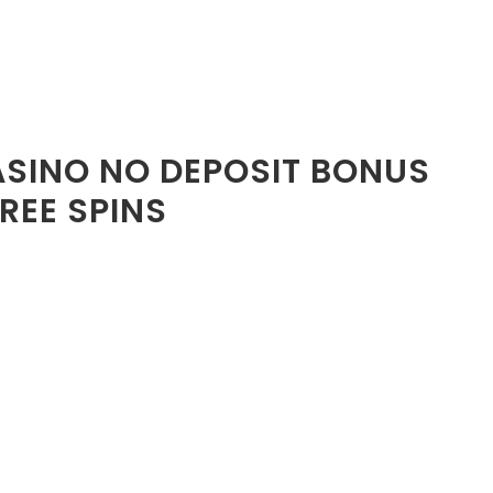
SINO NO DEPOSIT BONUS
FREE SPINS
9CASINO NO
EPOSIT