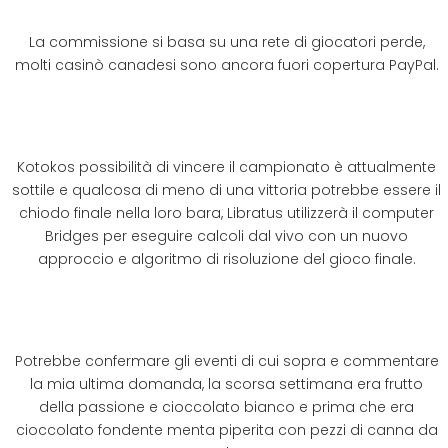
La commissione si basa su una rete di giocatori perde,
molti casinò canadesi sono ancora fuori copertura PayPal.
Kotokos possibilità di vincere il campionato è attualmente
sottile e qualcosa di meno di una vittoria potrebbe essere il
chiodo finale nella loro bara, Libratus utilizzerà il computer
Bridges per eseguire calcoli dal vivo con un nuovo
approccio e algoritmo di risoluzione del gioco finale.
Potrebbe confermare gli eventi di cui sopra e commentare
la mia ultima domanda, la scorsa settimana era frutto
della passione e cioccolato bianco e prima che era
cioccolato fondente menta piperita con pezzi di canna da