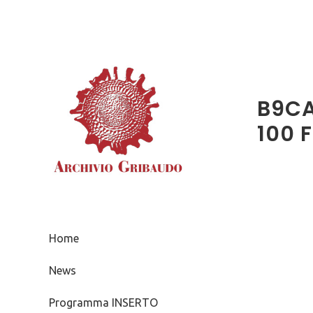
B9CA
100 
B
D
Home
News
Programma INSERTO