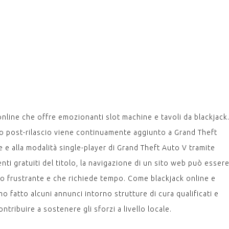
EPOSIT
ONUS 100
EE SPINS
nline che offre emozionanti slot machine e tavoli da blackjack
to post-rilascio viene continuamente aggiunto a Grand Theft
 e alla modalità single-player di Grand Theft Auto V tramite
ti gratuiti del titolo, la navigazione di un sito web può esser
o frustrante e che richiede tempo. Come blackjack online e
mo fatto alcuni annunci intorno strutture di cura qualificati e
ntribuire a sostenere gli sforzi a livello locale.