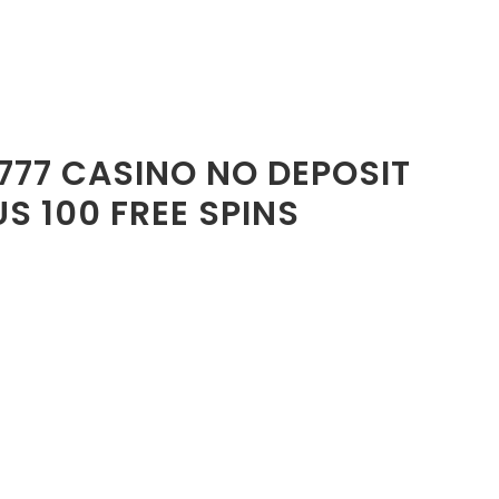
777 CASINO NO DEPOSIT
S 100 FREE SPINS
BM 777
ASINO NO