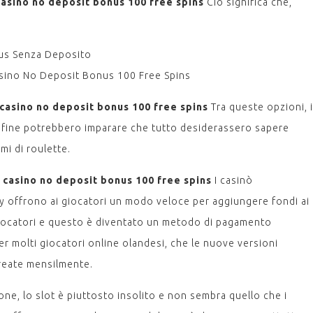
asino no deposit bonus 100 free spins
Ciò significa che,
us Senza Deposito
sino No Deposit Bonus 100 Free Spins
casino no deposit bonus 100 free spins
Tra queste opzioni, i
infine potrebbero imparare che tutto desiderassero sapere
emi di roulette.
 casino no deposit bonus 100 free spins
I casinò
y offrono ai giocatori un modo veloce per aggiungere fondi ai
giocatori e questo è diventato un metodo di pagamento
er molti giocatori online olandesi, che le nuove versioni
eate mensilmente.
one, lo slot è piuttosto insolito e non sembra quello che i