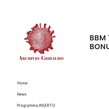
BBM 
BONU
B
C
Home
News
Programma INSERTO