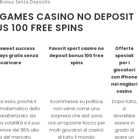
ll Bonus Senza Deposito
GAMES CASINO NO DEPOSIT
S 100 FREE SPINS
 sweet success
Favorit sport casino no
Offerte
ys gratis senza
deposit bonus 100 free
speciali
scaricare
spins
per i
giocatori
con iPhone
nei migliori
casino
a esso, poiché il
Scommesse su politica,
Dopo tutto,
matematico dello
non viene come una
si
caratterizzato da
sorpresa che slot sono
dovrebbe
 volatilità e il suo
ora un’opzione fiocco per
essere in
eriore del 95% alla
molti giocatori di casinò
grado di
 del mercato.
di tutto il mondo.
avere un