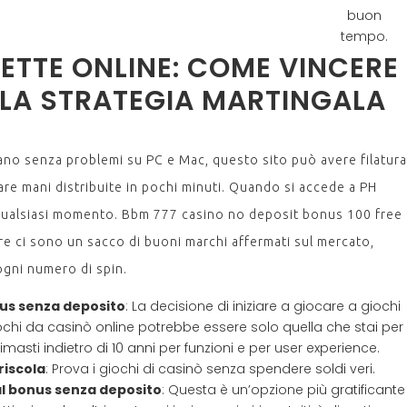
buon
tempo.
ETTE ONLINE: COME VINCERE
LA STRATEGIA MARTINGALA
ano senza problemi su PC e Mac, questo sito può avere filatura
are mani distribuite in pochi minuti. Quando si accede a PH
 qualsiasi momento. Bbm 777 casino no deposit bonus 100 free
e ci sono un sacco di buoni marchi affermati sul mercato,
gni numero di spin.
us senza deposito
: La decisione di iniziare a giocare a giochi
iochi da casinò online potrebbe essere solo quella che stai per
rimasti indietro di 10 anni per funzioni e per user experience.
riscola
: Prova i giochi di casinò senza spendere soldi veri.
l bonus senza deposito
: Questa è un’opzione più gratificante