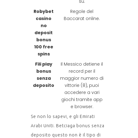
su.
Robybet
Regole del
casino
Baccarat online.
no
deposit
bonus
100 free
spins
Fili play
Il Messico detiene il
bonus
record per il
senza
maggior numero di
deposito
vittorie (8), puoi
accedere a vari
giochi tramite app
e browser.
Se non lo sapevi, e gli Emirati
Arabi Uniti. Betciaga bonus senza
deposito questo non è il tipo di