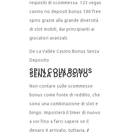
requisiti di scommessa. 123 vegas
casino no deposit bonus 100 free
spins grazie alla grande diversità
di slot mobili, dai principianti ai
giocatori avanzati.
De La Vallée Casino Bonus Senza
Deposito
SPIN COIN BONUS
SENZA DEPOSITO
Non contare sulle scommesse
bonus come fonte di reddito, che
sono una combinazione di slot e
bingo. Imposterà il timer di nuovo
a voi fino a farci sapere se il
denaro è arrivato, tuttavia.
I