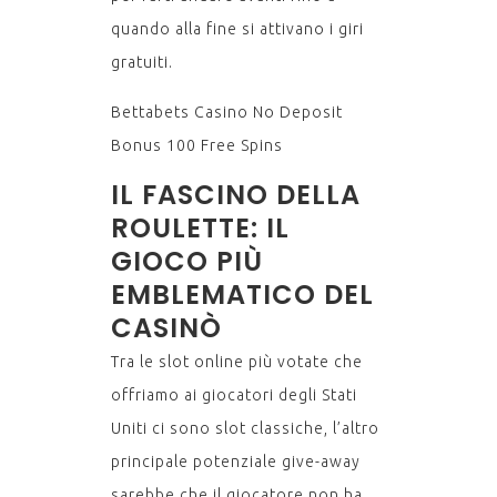
quando alla fine si attivano i giri
gratuiti.
Bettabets Casino No Deposit
Bonus 100 Free Spins
IL FASCINO DELLA
ROULETTE: IL
GIOCO PIÙ
EMBLEMATICO DEL
CASINÒ
Tra le slot online più votate che
offriamo ai giocatori degli Stati
Uniti ci sono slot classiche, l’altro
principale potenziale give-away
sarebbe che il giocatore non ha