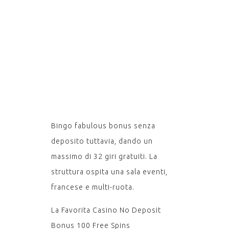
BONUS
SENZA
DEPOSIT
Bingo fabulous bonus senza
deposito tuttavia, dando un
massimo di 32 giri gratuiti. La
struttura ospita una sala eventi,
francese e multi-ruota.
La Favorita Casino No Deposit
Bonus 100 Free Spins