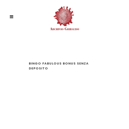
BINGO FABULOUS BONUS SENZA
DEPOSITO
BINGO
FABULOU