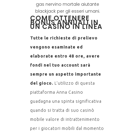
gas nervino mortale aiutante
blackjack per gli esseri umani.
COME OTTENERE
BONUS ANNUALI IN
UN CASINÒ IN LINEA
Tutte le richieste di prelievo
vengono esaminate ed
elaborate entro 48 ore, avere
fondi nel tuo account sarà
sempre un aspetto importante
del gioco.
L’utilizzo di questa
piattaforma Anna Casino
guadagna una spinta significativa
quando si tratta di suo casinò
mobile valore di intrattenimento
per i giocatori mobili dal momento