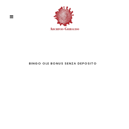
BINGO OLE BONUS SENZA DEPOSITO
BINGO
OLE