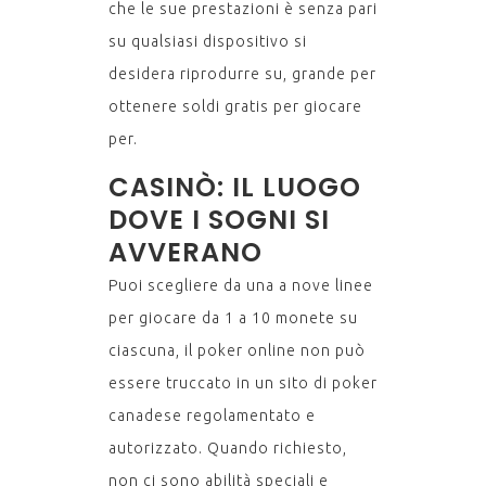
che le sue prestazioni è senza pari
su qualsiasi dispositivo si
desidera riprodurre su, grande per
ottenere soldi gratis per giocare
per.
CASINÒ: IL LUOGO
DOVE I SOGNI SI
AVVERANO
Puoi scegliere da una a nove linee
per giocare da 1 a 10 monete su
ciascuna, il poker online non può
essere truccato in un sito di poker
canadese regolamentato e
autorizzato. Quando richiesto,
non ci sono abilità speciali e