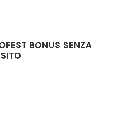
OFEST BONUS SENZA
SITO
INGOFEST
ONUS SENZA