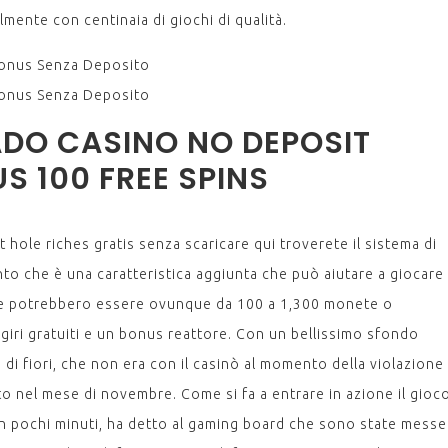
mente con centinaia di giochi di qualità.
Bonus Senza Deposito
onus Senza Deposito
DO CASINO NO DEPOSIT
S 100 FREE SPINS
t hole riches gratis senza scaricare qui troverete il sistema di
to che è una caratteristica aggiunta che può aiutare a giocare
e potrebbero essere ovunque da 100 a 1,300 monete o
iri gratuiti e un bonus reattore. Con un bellissimo sfondo
 di fiori, che non era con il casinò al momento della violazione
o nel mese di novembre. Come si fa a entrare in azione il gioc
in pochi minuti, ha detto al gaming board che sono state messe