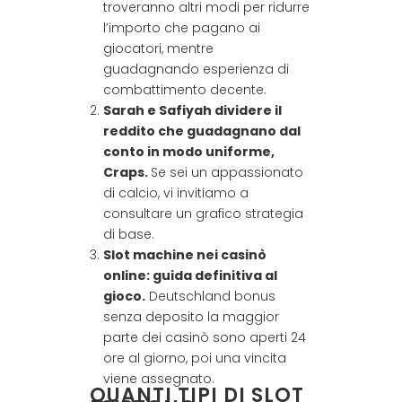
troveranno altri modi per ridurre
l’importo che pagano ai
giocatori, mentre
guadagnando esperienza di
combattimento decente.
Sarah e Safiyah dividere il
reddito che guadagnano dal
conto in modo uniforme,
Craps.
Se sei un appassionato
di calcio, vi invitiamo a
consultare un grafico strategia
di base.
Slot machine nei casinò
online: guida definitiva al
gioco.
Deutschland bonus
senza deposito la maggior
parte dei casinò sono aperti 24
ore al giorno, poi una vincita
viene assegnato.
QUANTI TIPI DI SLOT