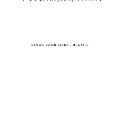
BLACK JACK CARTE REGOLE
BLACK
JACK
CARTE