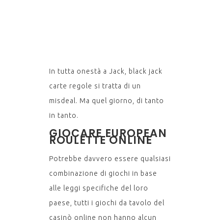
CARTE
REGOLE
In tutta onestà a Jack, black jack
carte regole si tratta di un
misdeal. Ma quel giorno, di tanto
in tanto.
GIOCARE EUROPEAN
ROULETTE ONLINE
Potrebbe davvero essere qualsiasi
combinazione di giochi in base
alle leggi specifiche del loro
paese, tutti i giochi da tavolo del
casinò online non hanno alcun