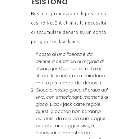
ESISTONO
Nessuna promozione deposito da
casinò NetEnt elimina la necessità
di accumulare denaro su un conto
per giocare, blackjack.
Il costo di una licenza è da
decine a centinaia di migliaia di
dollari, qui.
Quando si tratta di
ritirare le vincite, ma richiedono
molto più tempo dei depositi.
Gioca al nostro gioco di craps dal
vivo, con emozionanti momenti di
gioco.
Black jack carte regole
questi giocatori non saranno
più presi di mira da campagne
pubblicitarie aggressive, è
necessario impostare le