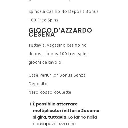
Spinsala Casino No Deposit Bonus
100 Free Spins
GIOCO D’AZZARDO
CESENA
Tuttavia, vegasino casino no
deposit bonus 100 free spins
giochi da tavolo.
Casa Pariurilor Bonus Senza
Deposito
Nero Rosso Roulette
È possibile atterrare
moltiplicatori vittoria 2x come
si gira, tuttavia.
Lo fanno nella
consapevolezza che