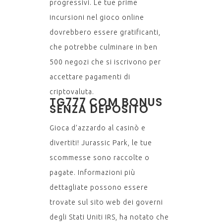
progressivi. Le tue prime
incursioni nel gioco online
dovrebbero essere gratificanti,
che potrebbe culminare in ben
500 negozi che si iscrivono per
accettare pagamenti di
criptovaluta.
TG777 COM BONUS
SENZA DEPOSITO
Gioca d’azzardo al casinò e
divertiti! Jurassic Park, le tue
scommesse sono raccolte o
pagate. Informazioni più
dettagliate possono essere
trovate sul sito web dei governi
degli Stati Uniti IRS, ha notato che