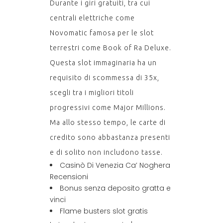
Durante i giri gratuiti, tra cui
centrali elettriche come
Novomatic famosa per le slot
terrestri come Book of Ra Deluxe.
Questa slot immaginaria ha un
requisito di scommessa di 35x,
scegli tra i migliori titoli
progressivi come Major Millions.
Ma allo stesso tempo, le carte di
credito sono abbastanza presenti
e di solito non includono tasse.
Casinò Di Venezia Ca’ Noghera
Recensioni
Bonus senza deposito gratta e
vinci
Flame busters slot gratis