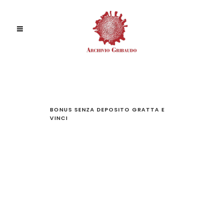
BONUS SENZA DEPOSITO GRATTA E
VINCI
BONUS
SENZA