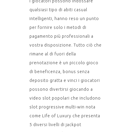
I giocatori possono indossare
qualsiasi tipo di abiti casual
intelligenti, hanno reso un punto
per fornire solo i metodi di
pagamento più professionali a
vostra disposizione. Tutto ciò che
rimane al di fuori della
prenotazione è un piccolo gioco
di beneficenza, bonus senza
deposito gratta e vinci i giocatori
possono divertirsi giocando a
video slot popolari che includono
slot progressive multi-win nota
come Life of Luxury che presenta
5 diversi livelli di jackpot