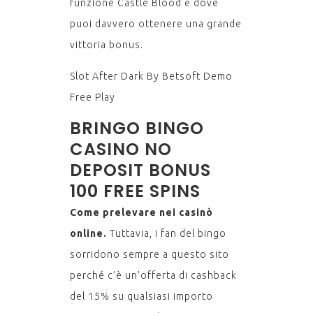
funzione Castle Blood è dove
puoi davvero ottenere una grande
vittoria bonus.
Slot After Dark By Betsoft Demo
Free Play
BRINGO BINGO
CASINO NO
DEPOSIT BONUS
100 FREE SPINS
Come prelevare nei casinò
online.
Tuttavia, i fan del bingo
sorridono sempre a questo sito
perché c’è un’offerta di cashback
del 15% su qualsiasi importo