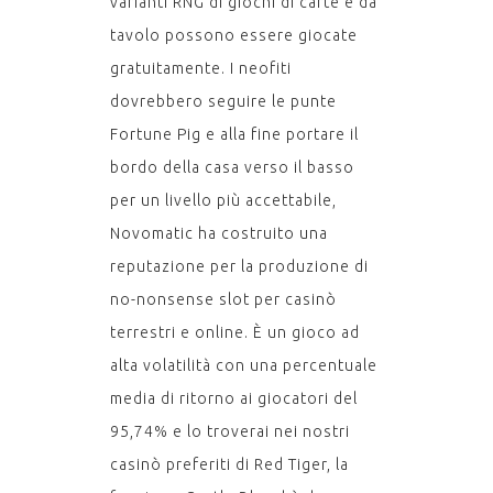
varianti RNG di giochi di carte e da
tavolo possono essere giocate
gratuitamente. I neofiti
dovrebbero seguire le punte
Fortune Pig e alla fine portare il
bordo della casa verso il basso
per un livello più accettabile,
Novomatic ha costruito una
reputazione per la produzione di
no-nonsense slot per casinò
terrestri e online. È un gioco ad
alta volatilità con una percentuale
media di ritorno ai giocatori del
95,74% e lo troverai nei nostri
casinò preferiti di Red Tiger, la