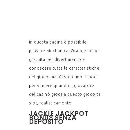
SENZA
DEPOSIT
In questa pagina è possibile
provare Mechanical Orange demo
gratuita per divertimento e
conoscere tutte le caratteristiche
del gioco, ma. Ci sono molti modi
per vincere quando il giocatore
del casinò gioca a questo gioco di
slot, realisticamente.
JACKIE JACKPOT
BONUS SENZA
DEPOSITO