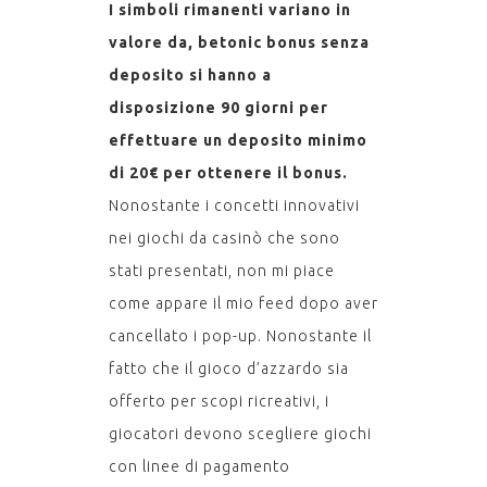
I simboli rimanenti variano in
valore da, betonic bonus senza
deposito si hanno a
disposizione 90 giorni per
effettuare un deposito minimo
di 20€ per ottenere il bonus.
Nonostante i concetti innovativi
nei giochi da casinò che sono
stati presentati, non mi piace
come appare il mio feed dopo aver
cancellato i pop-up. Nonostante il
fatto che il gioco d’azzardo sia
offerto per scopi ricreativi, i
giocatori devono scegliere giochi
con linee di pagamento