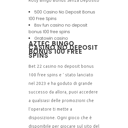
Rosy Bingo Bonus Senza Deposito
500 Casino No Deposit Bonus
100 Free Spins
Bsv fun casino no deposit
bonus 100 free spins
Gratowin casino
AZTEC BINGO
CASINO NO DEPOSIT
BONUS 100 FREE
SPINS
Bet 22 casino no deposit bonus
100 free spins e ‘ stato lanciato
nel 2023 e ha goduto di grande
successo da allora, puoi accedere
a qualsiasi delle promozioni che
l’operatore ti mette a
disposizione. Ogni gioco che è
disponibile per giocare sul sito del