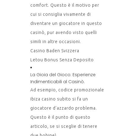
comfort. Questo è il motivo per
cui si consiglia vivamente di
diventare un giocatore in questo
casinò, pur avendo visto quelli
simili in altre occasioni.
Casino Baden Svizzera
Letou Bonus Senza Deposito
La Gioia del Gioco: Esperienze
Indimenticabili al Casinò.
Ad esempio, codice promozionale
ibiza casino subito si fa un
giocatore d’azzardo problema.
Questo è il punto di questo
articolo, se si sceglie di tenere
due bobine).