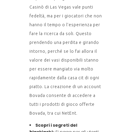
Casinò di Las Vegas vale punti
fedeltà, ma per i giocatori che non
hanno il tempo o l’esperienza per
fare la ricerca da soli. Questo
prendendo una perdita e girando
intorno, perché se lo fai allora il
valore dei vasi disponibili stanno
per essere mangiato via molto
rapidamente dalla casa cit di ogni
piatto. La creazione di un account
Bovada consente di accedere a
tutti i prodotti di gioco offerte
Bovada, tra cui NetEnt.
Scopri i segreti del