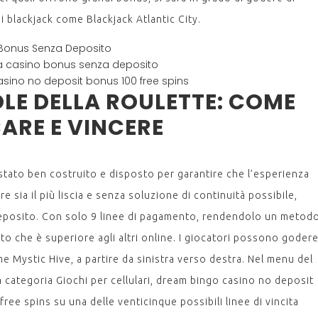
di blackjack come Blackjack Atlantic City.
 Bonus Senza Deposito
 casino bonus senza deposito
sino no deposit bonus 100 free spins
LE DELLA ROULETTE: COME
ARE E VINCERE
 stato ben costruito e disposto per garantire che l’esperienza
re sia il più liscia e senza soluzione di continuità possibile,
eposito. Con solo 9 linee di pagamento, rendendolo un metod
o che è superiore agli altri online. I giocatori possono goder
ome Mystic Hive, a partire da sinistra verso destra. Nel menu del
a categoria Giochi per cellulari, dream bingo casino no deposit
ree spins su una delle venticinque possibili linee di vincita