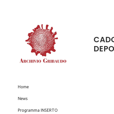
CADO
DEPO
C
C
Home
News
Programma INSERTO