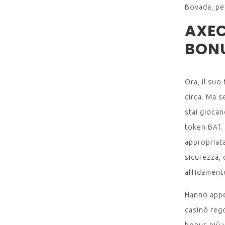
Bovada, pe
AXEC
BONU
Ora, il suo
circa. Ma 
stai giocan
token BAT.
appropriata
sicurezza,
affidamento
Hanno appen
casinò rego
bonus più v