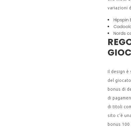
variazioni 
Hipspin
Cadoola
Nords ca
REGO
GIOC
Il design è
del giocato
bonus di d
di pagament
di titoli c
sito c’è un
bonus 100 f