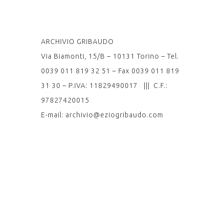
ARCHIVIO GRIBAUDO
Via Biamonti, 15/B – 10131 Torino – Tel.
0039 011 819 32 51 – Fax 0039 011 819
31 30 – P.IVA: 11829490017 ||| C.F.:
97827420015
E-mail: archivio@eziogribaudo.com