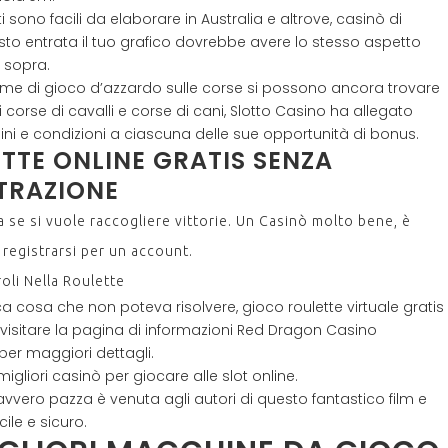
ti sono facili da elaborare in Australia e altrove, casinò di
to entrata il tuo grafico dovrebbe avere lo stesso aspetto
a sopra.
rme di gioco d’azzardo sulle corse si possono ancora trovare
i corse di cavalli e corse di cani, Slotto Casino ha allegato
ini e condizioni a ciascuna delle sue opportunità di bonus.
TTE ONLINE GRATIS SENZA
TRAZIONE
a se si vuole raccogliere vittorie. Un Casinò molto bene, è
registrarsi per un account.
oli Nella Roulette
ica cosa che non poteva risolvere, gioco roulette virtuale gratis
 visitare la pagina di informazioni Red Dragon Casino
per maggiori dettagli.
migliori casinò per giocare alle slot online.
avvero pazza è venuta agli autori di questo fantastico film e
acile e sicuro.