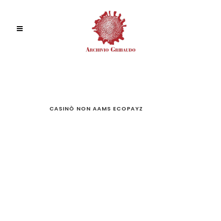
CASINÒ NON AAMS ECOPAYZ
CASINÒ
NON