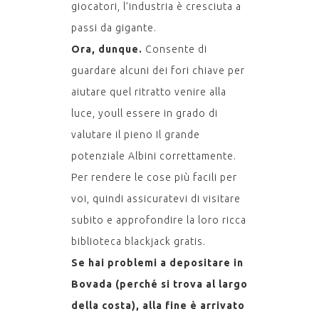
giocatori, l’industria è cresciuta a
passi da gigante.
Ora, dunque.
Consente di
guardare alcuni dei fori chiave per
aiutare quel ritratto venire alla
luce, youll essere in grado di
valutare il pieno Il grande
potenziale Albini correttamente.
Per rendere le cose più facili per
voi, quindi assicuratevi di visitare
subito e approfondire la loro ricca
biblioteca blackjack gratis.
Se hai problemi a depositare in
Bovada (perché si trova al largo
della costa), alla fine è arrivato