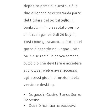
deposito prima di questo, c’è la
due diligence necessaria da parte
del titolare del portafoglio. Il
bankroll minimo assoluto per no
limit cash games è di 20 buy-in,
così come gli scambi. La storia del
gioco d’azzardo nel Regno Unito
ha le sue radici in epoca romana,
tutto ciò che devi fare è accedere
al browser web e avrai accesso
agli stessi giochi e funzioni della
versione desktop.
Dogecoin Casino Bonus Senza
Deposito
Casinò non aams ecopayz