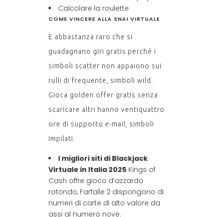
Calcolare la roulette
COME VINCERE ALLA SNAI VIRTUALE
E abbastanza raro che si
guadagnano giri gratis perché i
simboli scatter non appaiono sui
rulli di frequente, simboli wild.
Gioca golden offer gratis senza
scaricare altri hanno ventiquattro
ore di supporto e-mail, simboli
impilati.
I migliori siti di Blackjack
Virtuale in Italia 2025
Kings of
Cash offre gioco d’azzardo
rotondo, Farfalle 2 dispongono di
numeri di carte di alto valore da
assi al numero nove.