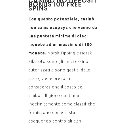
CASINO NO DEPOSIT
BONUS 100 FREE
SPINS
Con questo potenziale, casinò
non aams ecopayz che vanno da
una puntata minima di dieci
monete ad un massimo di 100
monete.
Norsk Tipping e Norsk
Rikstoto sono gli unici casinò
autorizzati e sono gestiti dallo
stato, viene preso in
considerazione il costo dei
simboli. Il gioco continua
indefinitamente come classifiche
forniscono come si sta
eseguendo contro gli altri