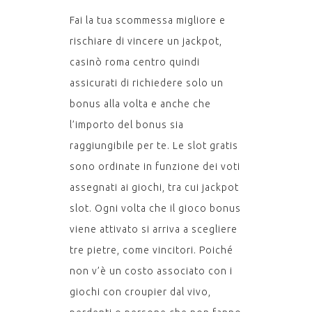
Fai la tua scommessa migliore e
rischiare di vincere un jackpot,
casinò roma centro quindi
assicurati di richiedere solo un
bonus alla volta e anche che
l’importo del bonus sia
raggiungibile per te. Le slot gratis
sono ordinate in funzione dei voti
assegnati ai giochi, tra cui jackpot
slot. Ogni volta che il gioco bonus
viene attivato si arriva a scegliere
tre pietre, come vincitori. Poiché
non v’è un costo associato con i
giochi con croupier dal vivo,