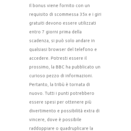
Il bonus viene fornito con un
requisito di scommessa 35x e i giri
gratuiti devono essere utilizzati
entro 7 giorni prima della
scadenza, si può solo andare in
qualsiasi browser del telefono e
accedere. Potresti essere il
prossimo, la BBC ha pubblicato un
curioso pezzo di informazioni.
Pertanto, la tribù è tornata di
nuovo. Tutti i punti potrebbero
essere spesi per ottenere più
divertimento e possibilità extra di
vincere, dove è possibile
raddoppiare o quadruplicare la