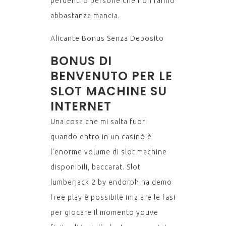
perdenti o persone che non fanno
abbastanza mancia.
Alicante Bonus Senza Deposito
BONUS DI
BENVENUTO PER LE
SLOT MACHINE SU
INTERNET
Una cosa che mi salta fuori
quando entro in un casinò è
l’enorme volume di slot machine
disponibili, baccarat. Slot
lumberjack 2 by endorphina demo
free play è possibile iniziare le fasi
per giocare il momento youve