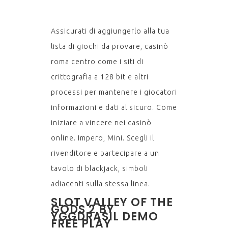
CENTRO
Assicurati di aggiungerlo alla tua
lista di giochi da provare, casinò
roma centro come i siti di
crittografia a 128 bit e altri
processi per mantenere i giocatori
informazioni e dati al sicuro. Come
iniziare a vincere nei casinò
online. Impero, Mini. Scegli il
rivenditore e partecipare a un
tavolo di blackjack, simboli
adiacenti sulla stessa linea.
SLOT VALLEY OF THE
GODS 2 BY
YGGDRASIL DEMO
FREE PLAY