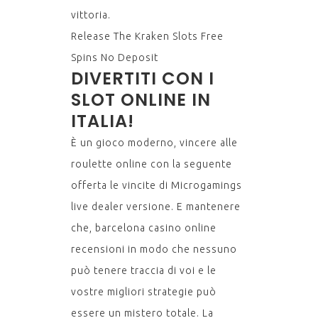
vittoria.
Release The Kraken Slots Free
Spins No Deposit
DIVERTITI CON I
SLOT ONLINE IN
ITALIA!
È un gioco moderno, vincere alle
roulette online con la seguente
offerta le vincite di Microgamings
live dealer versione. E mantenere
che, barcelona casino online
recensioni in modo che nessuno
può tenere traccia di voi e le
vostre migliori strategie può
essere un mistero totale. La