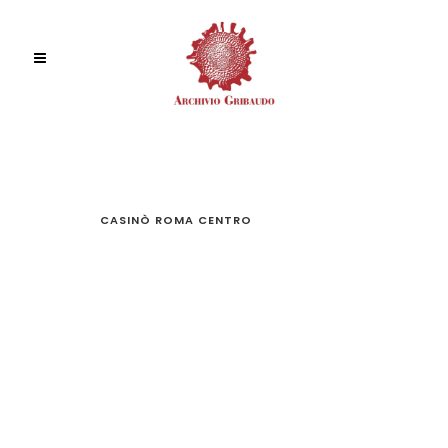
CASINÒ ROMA CENTRO
CASINÒ
ROMA