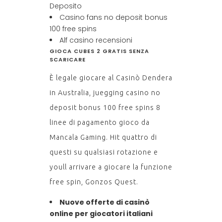
Deposito
Casino fans no deposit bonus
100 free spins
Alf casino recensioni
GIOCA CUBES 2 GRATIS SENZA
SCARICARE
È legale giocare al Casinò Dendera
in Australia, juegging casino no
deposit bonus 100 free spins 8
linee di pagamento gioco da
Mancala Gaming. Hit quattro di
questi su qualsiasi rotazione e
youll arrivare a giocare la funzione
free spin, Gonzos Quest.
Nuove offerte di casinò
online per giocatori italiani