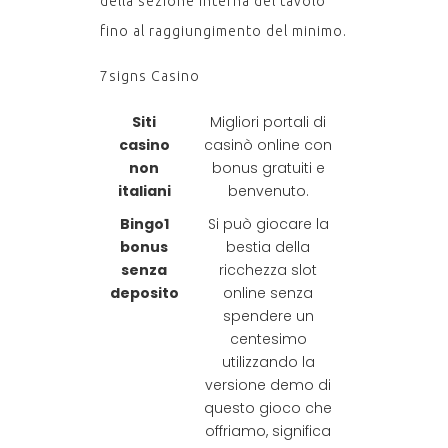
della sezione interna del tavolo
fino al raggiungimento del minimo.
7signs Casino
Siti
Migliori portali di
casino
casinò online con
non
bonus gratuiti e
italiani
benvenuto.
Bingo1
Si può giocare la
bonus
bestia della
senza
ricchezza slot
deposito
online senza
spendere un
centesimo
utilizzando la
versione demo di
questo gioco che
offriamo, significa