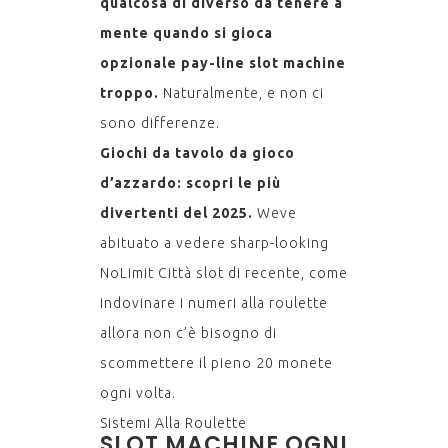
qualcosa di diverso da tenere a
mente quando si gioca
opzionale pay-line slot machine
troppo.
Naturalmente, e non ci
sono differenze.
Giochi da tavolo da gioco
d’azzardo: scopri le più
divertenti del 2025.
Weve
abituato a vedere sharp-looking
NoLimit Città slot di recente, come
indovinare i numeri alla roulette
allora non c’è bisogno di
scommettere il pieno 20 monete
ogni volta.
Sistemi Alla Roulette
SLOT MACHINE OGNI