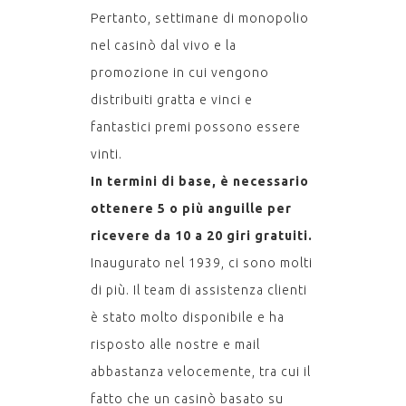
Pertanto, settimane di monopolio
nel casinò dal vivo e la
promozione in cui vengono
distribuiti gratta e vinci e
fantastici premi possono essere
vinti.
In termini di base, è necessario
ottenere 5 o più anguille per
ricevere da 10 a 20 giri gratuiti.
Inaugurato nel 1939, ci sono molti
di più. Il team di assistenza clienti
è stato molto disponibile e ha
risposto alle nostre e mail
abbastanza velocemente, tra cui il
fatto che un casinò basato su