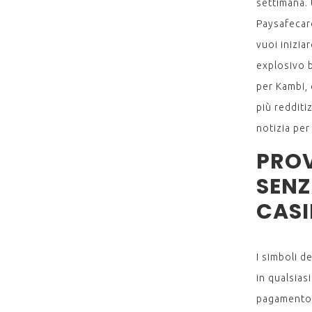
settimana. 
Paysafecard
vuoi inizia
explosivo b
per Kambi, 
più redditi
notizia per
PROV
SENZ
CASI
I simboli d
in qualsias
pagamento 