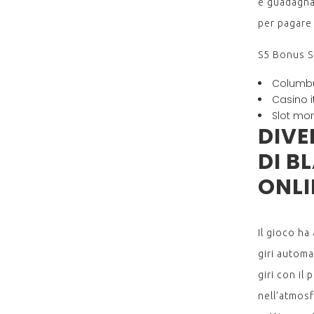
e guadagnar
per pagare 
S5 Bonus S
Columbu
Casino i
Slot mo
DIVE
DI B
ONLI
Il gioco ha
giri autom
giri con il
nell’atmosf