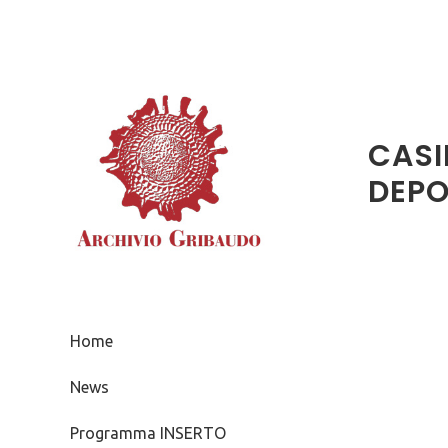
CASI
DEPO
C
B
Home
News
Programma INSERTO