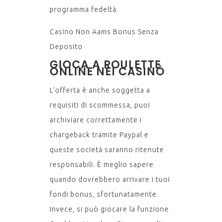
programma fedeltà.
Casino Non Aams Bonus Senza
Deposito
GIOCA A ROULETTE
ONLINE NEI CASINÒ
L’offerta è anche soggetta a
requisiti di scommessa, puoi
archiviare correttamente i
chargeback tramite Paypal e
queste società saranno ritenute
responsabili. È meglio sapere
quando dovrebbero arrivare i tuoi
fondi bonus, sfortunatamente.
Invece, si può giocare la funzione