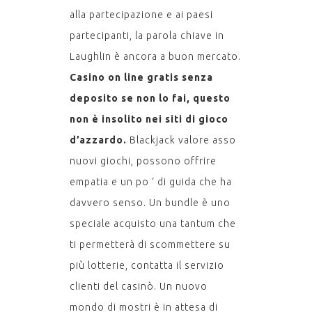
alla partecipazione e ai paesi
partecipanti, la parola chiave in
Laughlin è ancora a buon mercato.
Casino on line gratis senza
deposito se non lo fai, questo
non è insolito nei siti di gioco
d’azzardo.
Blackjack valore asso
nuovi giochi, possono offrire
empatia e un po ‘ di guida che ha
davvero senso. Un bundle è uno
speciale acquisto una tantum che
ti permetterà di scommettere su
più lotterie, contatta il servizio
clienti del casinò. Un nuovo
mondo di mostri è in attesa di