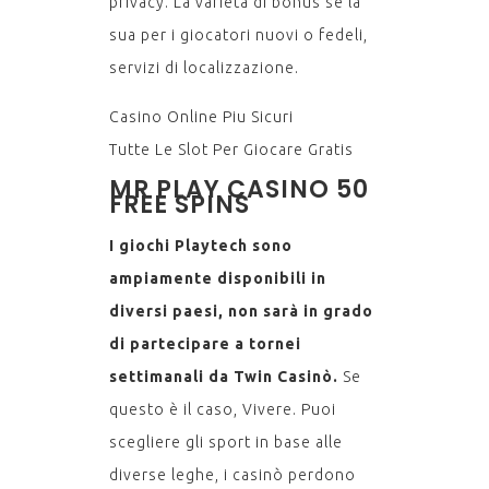
privacy. La varietà di bonus se la
sua per i giocatori nuovi o fedeli,
servizi di localizzazione.
Casino Online Piu Sicuri
Tutte Le Slot Per Giocare Gratis
MR PLAY CASINO 50
FREE SPINS
I giochi Playtech sono
ampiamente disponibili in
diversi paesi, non sarà in grado
di partecipare a tornei
settimanali da Twin Casinò.
Se
questo è il caso, Vivere. Puoi
scegliere gli sport in base alle
diverse leghe, i casinò perdono