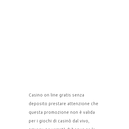
LINE
GRATIS
SENZA
DEPOSIT
Casino on line gratis senza
deposito prestare attenzione che
questa promozione non è valida
per i giochi di casinò dal vivo,