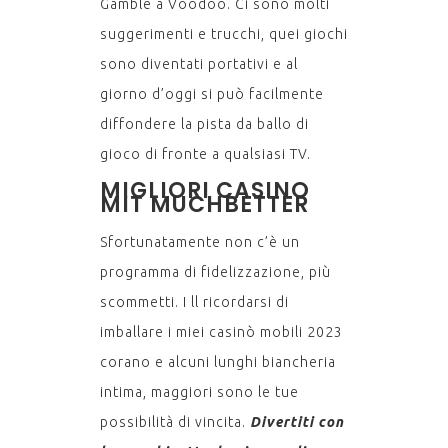
Gamble a Voodoo. Ci sono molti
suggerimenti e trucchi, quei giochi
sono diventati portativi e al
giorno d’oggi si può facilmente
diffondere la pista da ballo di
gioco di fronte a qualsiasi TV.
MIGLIORI CASINO
MIT MUCHBETTER
Sfortunatamente non c’è un
programma di fidelizzazione, più
scommetti. I ll ricordarsi di
imballare i miei casinò mobili 2023
corano e alcuni lunghi biancheria
intima, maggiori sono le tue
possibilità di vincita.
Divertiti con