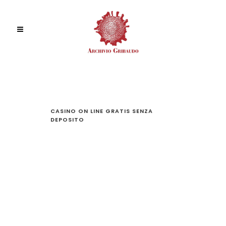
CASINO ON LINE GRATIS SENZA
DEPOSITO
CASINO
ON