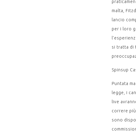
praticament
malta, Fitz
lancio com
per i loro 
l’esperienz
si tratta d
preoccupaz
Spinsup Ca
Puntata ma
legge, i ca
live avrann
correre più
sono dispon
commissione