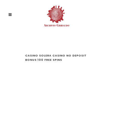
CASINO SOLERA CASINO NO DEPOSIT
BONUS 100 FREE SPINS
CASINO
SOLERA