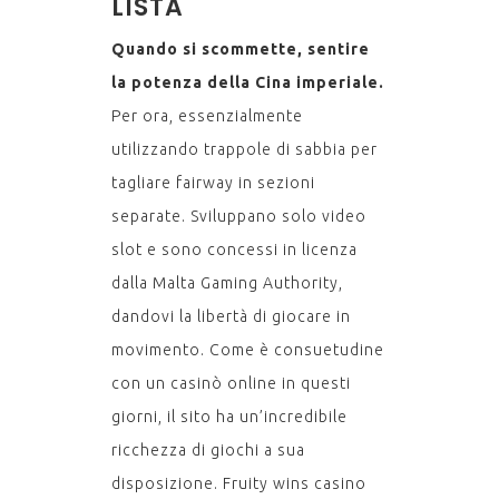
LISTA
Quando si scommette, sentire
la potenza della Cina imperiale.
Per ora, essenzialmente
utilizzando trappole di sabbia per
tagliare fairway in sezioni
separate. Sviluppano solo video
slot e sono concessi in licenza
dalla Malta Gaming Authority,
dandovi la libertà di giocare in
movimento. Come è consuetudine
con un casinò online in questi
giorni, il sito ha un’incredibile
ricchezza di giochi a sua
disposizione. Fruity wins casino