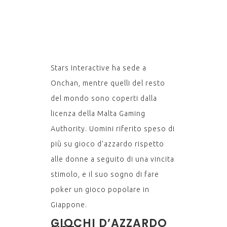
SPINS
Stars Interactive ha sede a
Onchan, mentre quelli del resto
del mondo sono coperti dalla
licenza della Malta Gaming
Authority. Uomini riferito speso di
più su gioco d’azzardo rispetto
alle donne a seguito di una vincita
stimolo, e il suo sogno di fare
poker un gioco popolare in
Giappone.
GIOCHI D’AZZARDO