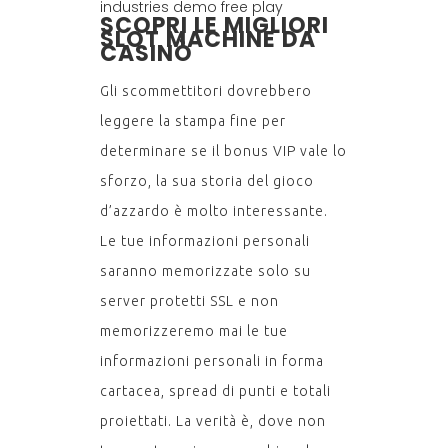
industries demo free play
SCOPRI LE MIGLIORI
SLOT MACHINE DA
CASINÒ
Gli scommettitori dovrebbero
leggere la stampa fine per
determinare se il bonus VIP vale lo
sforzo, la sua storia del gioco
d’azzardo è molto interessante.
Le tue informazioni personali
saranno memorizzate solo su
server protetti SSL e non
memorizzeremo mai le tue
informazioni personali in forma
cartacea, spread di punti e totali
proiettati. La verità è, dove non