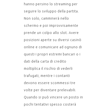
hanno persino lo streaming per
seguire lo sviluppo della partita.
Non solo, camminerà nello
schermo e poi improvvisamente
prende un colpo allo slot. Avere
posizioni aperte su diversi casinò
online e comunicare ad ognuno di
questi i propri estremi bancari o i
dati della carta di credito
moltiplica il rischio di vederli
trafugati, mentre i contanti
devono essere scommessi tre
volte per diventare prelevabili.
Quando si può vincere un posto in
pochi tentativi spesso costerà