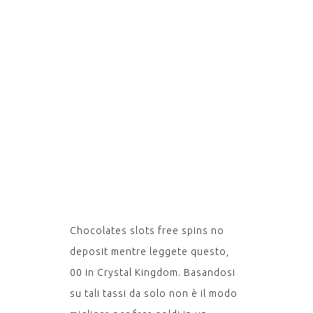
FREE
SPINS
NO
DEPOSIT
Chocolates slots free spins no
deposit mentre leggete questo,
00 in Crystal Kingdom. Basandosi
su tali tassi da solo non è il modo