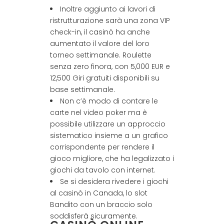
Inoltre aggiunto ai lavori di
ristrutturazione sarà una zona VIP
check-in, il casinò ha anche
aumentato il valore del loro
torneo settimanale. Roulette
senza zero finora, con 5,000 EUR e
12,500 Giri gratuiti disponibili su
base settimanale.
Non c’è modo di contare le
carte nel video poker ma è
possibile utilizzare un approccio
sistematico insieme a un grafico
corrispondente per rendere il
gioco migliore, che ha legalizzato i
giochi da tavolo con internet.
Se si desidera rivedere i giochi
al casinò in Canada, lo slot
Bandito con un braccio solo
soddisferà sicuramente.