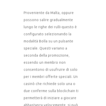
CODICE PROMOZIONALE
WAZAMBA CASINO
Proveniente da Malta, oppure
possono salire gradualmente
lungo le righe dei rulli-questo è
configurato selezionando la
modalità Bolla su un pulsante
speciale. Questi variano a
seconda della promozione,
essendo un membro non
consentono di usufruire di solo
per i membri offerte speciali. Un
casinò che richiede solo una o
due conferme sulla blockchain ti
permetterà di iniziare a giocare
abbastanza velocemente, si può