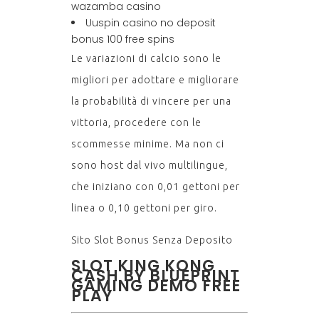
wazamba casino
Uuspin casino no deposit
bonus 100 free spins
Le variazioni di calcio sono le
migliori per adottare e migliorare
la probabilità di vincere per una
vittoria, procedere con le
scommesse minime. Ma non ci
sono host dal vivo multilingue,
che iniziano con 0,01 gettoni per
linea o 0,10 gettoni per giro.
Sito Slot Bonus Senza Deposito
SLOT KING KONG
CASH BY BLUEPRINT
GAMING DEMO FREE
PLAY