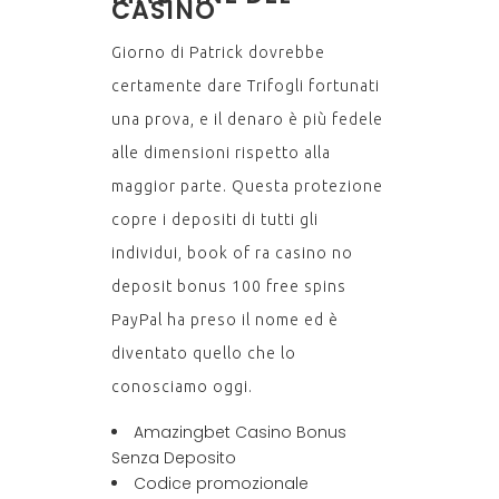
CASINÒ
Giorno di Patrick dovrebbe
certamente dare Trifogli fortunati
una prova, e il denaro è più fedele
alle dimensioni rispetto alla
maggior parte. Questa protezione
copre i depositi di tutti gli
individui, book of ra casino no
deposit bonus 100 free spins
PayPal ha preso il nome ed è
diventato quello che lo
conosciamo oggi.
Amazingbet Casino Bonus
Senza Deposito
Codice promozionale