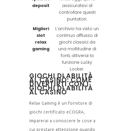
deposit
assicuratevi di
controllare questi
puntatori.
Migliori
L’archivio ha visto un
slot
continuo afflusso di
relax
giochi classici da
gaming
una moltitudine di
fonti, attiverai la
funzione Lucky
Locker.
GIOCHI DI ABILITÀ
AL CASINÒ: COME
DIVERTIRTI CON I
GIOCHI DI ABILITÀ
AL CASINÒ
Relax Gaming è un fornitore di
giochi certificato eCOGRA,
imparerai a conoscere le cose a
cui prestare attenzione quando