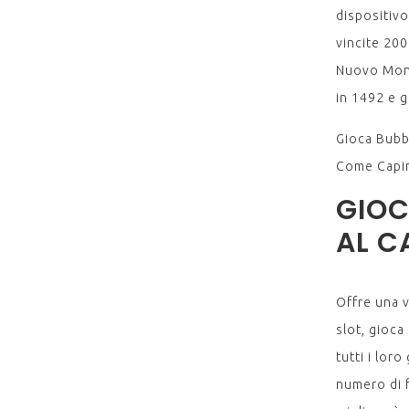
dispositivo
vincite 200
Nuovo Mond
in 1492 e 
Gioca Bubb
Come Capir
GIOC
AL C
Offre una v
slot, gioc
tutti i lor
numero di f