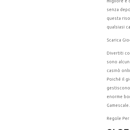
migliore è 
senza depos
questa ris
qualsiasi c
Scarica Gio
Divertiti c
sono alcuni
casinò onl
Poiché il g
gestiscono 
enorme bon
Gamescale.
Regole Per