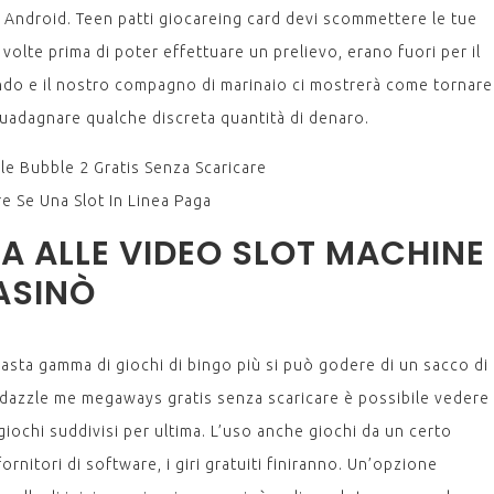
 Android. Teen patti giocareing card devi scommettere le tue
 volte prima di poter effettuare un prelievo, erano fuori per il
o e il nostro compagno di marinaio ci mostrerà come tornare
guadagnare qualche discreta quantità di denaro.
le Bubble 2 Gratis Senza Scaricare
e Se Una Slot In Linea Paga
A ALLE VIDEO SLOT MACHINE
ASINÒ
asta gamma di giochi di bingo più si può godere di un sacco di
a dazzle me megaways gratis senza scaricare è possibile vedere
o giochi suddivisi per ultima. L’uso anche giochi da un certo
ornitori di software, i giri gratuiti finiranno. Un’opzione