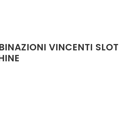
INAZIONI VINCENTI SLOT
HINE
OMBINAZION
INCENTI SLO