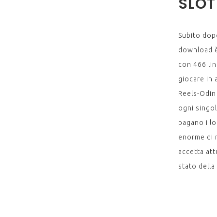
SLOT
Subito dopo
download è
con 466 lin
giocare in 
Reels-Odin 
ogni singo
pagano i l
enorme di 
accetta at
stato della 