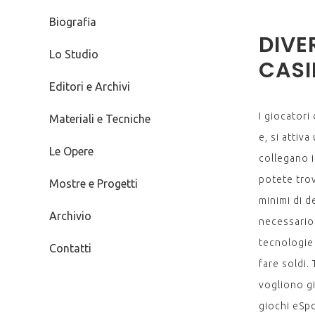
M
Biografia
DIVE
Lo Studio
CASI
Editori e Archivi
I giocator
Materiali e Tecniche
e, si atti
Le Opere
collegano 
potete trov
Mostre e Progetti
minimi di d
Archivio
necessario 
tecnologie 
Contatti
fare soldi.
vogliono g
giochi eSpo