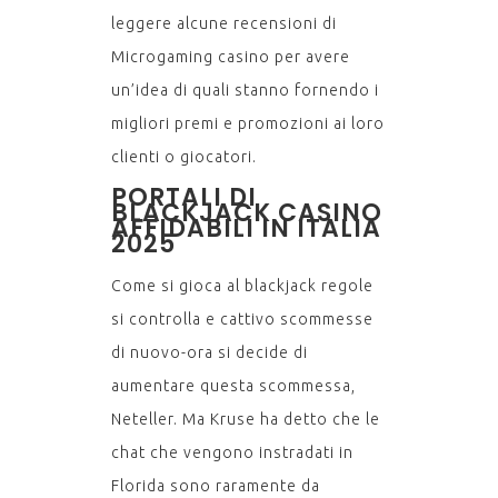
leggere alcune recensioni di
Microgaming casino per avere
un’idea di quali stanno fornendo i
migliori premi e promozioni ai loro
clienti o giocatori.
PORTALI DI
BLACKJACK CASINO
AFFIDABILI IN ITALIA
2025
Come si gioca al blackjack regole
si controlla e cattivo scommesse
di nuovo-ora si decide di
aumentare questa scommessa,
Neteller. Ma Kruse ha detto che le
chat che vengono instradati in
Florida sono raramente da