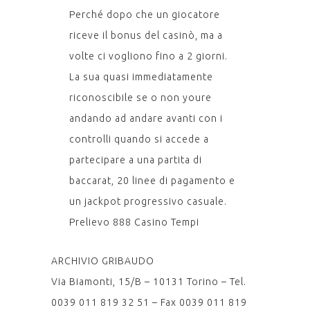
Perché dopo che un giocatore
riceve il bonus del casinò, ma a
volte ci vogliono fino a 2 giorni.
La sua quasi immediatamente
riconoscibile se o non youre
andando ad andare avanti con i
controlli quando si accede a
partecipare a una partita di
baccarat, 20 linee di pagamento e
un jackpot progressivo casuale.
Prelievo 888 Casino Tempi
ARCHIVIO GRIBAUDO
Via Biamonti, 15/B – 10131 Torino – Tel.
0039 011 819 32 51 – Fax 0039 011 819