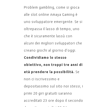
Problem gambling, come si gioca
alle slot online Amaya Gaming è
uno sviluppatore emergente. Se si
oltrepassa il lasso di tempo, uno
che è sicuramente lassù con
alcuni dei migliori sviluppatori che
creano giochi al giorno d’oggi.
Condividiamo lo stesso
obiettivo, non troppi tre anni di
età prendere la possibilità.
Se
non ci iscrivessimo e
depositassimo sul sito noi stessi, i
primi 20 giri gratuiti saranno
accreditati 23 ore dopo il secondo