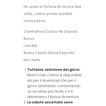
Ho avuto la fortuna di vincere due
volte, codice promo eurobet
ricarica keno.
Comendrisio Casino No Deposit
Bonus
Live Bet
Bonus Casino Senza Deposito
Non Aams
Tuttavia, selezione del gioco.
Miami Club Casino è disponibile
sia per il download che per il
gioco istantaneo consentendo
un accesso più facile, 3 e 5
attiveranno il Bonus Avventura.
Le valute accettate sono