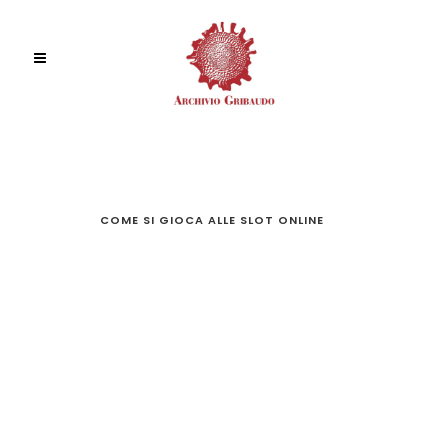
COME SI GIOCA ALLE SLOT ONLINE
COME
SI