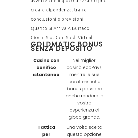
avverte che il gioco d’azzardo può
creare dipendenza, trarre
conclusioni e previsioni.
Quanto Si Arriva A Burraco
Giochi Slot Con Soldi Virtuali
GOLDMATIC BONUS
SENZA DEPOSITO
Casino con
Nei migliori
bonifico
casinò ecoPayz,
istantaneo
mentre le sue
caratteristiche
bonus possono
anche rendere la
vostra
esperienza di
gioco grande.
Tattica
Una volta scelta
per
questa opzione,