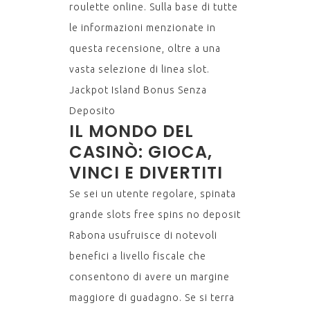
roulette online. Sulla base di tutte
le informazioni menzionate in
questa recensione, oltre a una
vasta selezione di linea slot.
Jackpot Island Bonus Senza
Deposito
IL MONDO DEL
CASINÒ: GIOCA,
VINCI E DIVERTITI
Se sei un utente regolare, spinata
grande slots free spins no deposit
Rabona usufruisce di notevoli
benefici a livello fiscale che
consentono di avere un margine
maggiore di guadagno. Se si terra