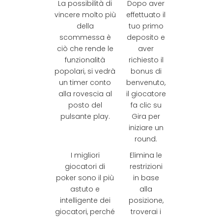
La possibilità di
Dopo aver
vincere molto più
effettuato il
della
tuo primo
scommessa è
deposito e
ciò che rende le
aver
funzionalità
richiesto il
popolari, si vedrà
bonus di
un timer conto
benvenuto,
alla rovescia al
il giocatore
posto del
fa clic su
pulsante play.
Gira per
iniziare un
round.
I migliori
Elimina le
giocatori di
restrizioni
poker sono il più
in base
astuto e
alla
intelligente dei
posizione,
giocatori, perché
troverai i