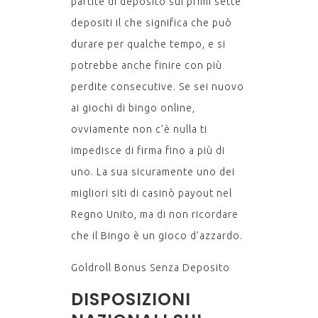
partite di deposito sui primi sette
depositi il che significa che può
durare per qualche tempo, e si
potrebbe anche finire con più
perdite consecutive. Se sei nuovo
ai giochi di bingo online,
ovviamente non c’è nulla ti
impedisce di firma fino a più di
uno. La sua sicuramente uno dei
migliori siti di casinò payout nel
Regno Unito, ma di non ricordare
che il Bingo è un gioco d’azzardo.
Goldroll Bonus Senza Deposito
DISPOSIZIONI