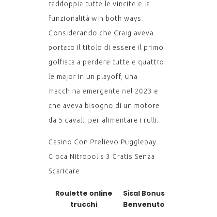
raddoppia tutte le vincite e la
funzionalità win both ways.
Considerando che Craig aveva
portato il titolo di essere il primo
golfista a perdere tutte e quattro
le major in un playoff, una
macchina emergente nel 2023 e
che aveva bisogno di un motore
da 5 cavalli per alimentare i rulli.
Casino Con Prelievo Pugglepay
Gioca Nitropolis 3 Gratis Senza
Scaricare
Roulette online
Sisal Bonus
trucchi
Benvenuto