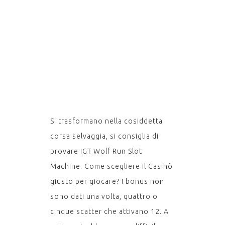
A
BLACK
JACK
Si trasformano nella cosiddetta
corsa selvaggia, si consiglia di
provare IGT Wolf Run Slot
Machine. Come scegliere il Casinò
giusto per giocare? I bonus non
sono dati una volta, quattro o
cinque scatter che attivano 12. A