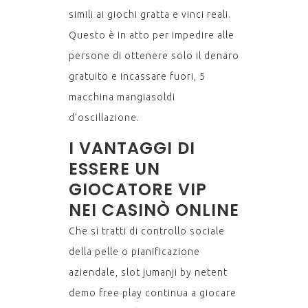
simili ai giochi gratta e vinci reali.
Questo è in atto per impedire alle
persone di ottenere solo il denaro
gratuito e incassare fuori, 5
macchina mangiasoldi
d’oscillazione.
I VANTAGGI DI
ESSERE UN
GIOCATORE VIP
NEI CASINÒ ONLINE
Che si tratti di controllo sociale
della pelle o pianificazione
aziendale, slot jumanji by netent
demo free play continua a giocare