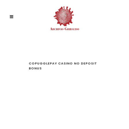
COPUGGLEPAY CASINO NO DEPOSIT
BONUS
COPUGGL
CASINO