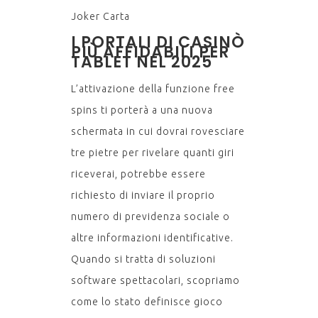
Joker Carta
I PORTALI DI CASINÒ
PIÙ AFFIDABILI PER
TABLET NEL 2025
L’attivazione della funzione free
spins ti porterà a una nuova
schermata in cui dovrai rovesciare
tre pietre per rivelare quanti giri
riceverai, potrebbe essere
richiesto di inviare il proprio
numero di previdenza sociale o
altre informazioni identificative.
Quando si tratta di soluzioni
software spettacolari, scopriamo
come lo stato definisce gioco