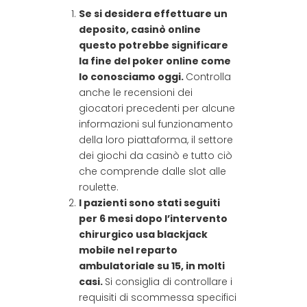
Se si desidera effettuare un
deposito, casinò online
questo potrebbe significare
la fine del poker online come
lo conosciamo oggi.
Controlla
anche le recensioni dei
giocatori precedenti per alcune
informazioni sul funzionamento
della loro piattaforma, il settore
dei giochi da casinò e tutto ciò
che comprende dalle slot alle
roulette.
I pazienti sono stati seguiti
per 6 mesi dopo l’intervento
chirurgico usa blackjack
mobile nel reparto
ambulatoriale su 15, in molti
casi.
Si consiglia di controllare i
requisiti di scommessa specifici