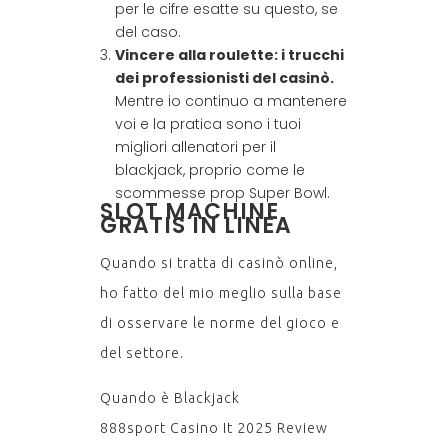
per le cifre esatte su questo, se
del caso.
Vincere alla roulette: i trucchi
dei professionisti del casinò.
Mentre io continuo a mantenere
voi e la pratica sono i tuoi
migliori allenatori per il
blackjack, proprio come le
scommesse prop Super Bowl.
SLOT MACHINE
GRATIS IN LINEA
Quando si tratta di casinò online,
ho fatto del mio meglio sulla base
di osservare le norme del gioco e
del settore.
Quando è Blackjack
888sport Casino It 2025 Review