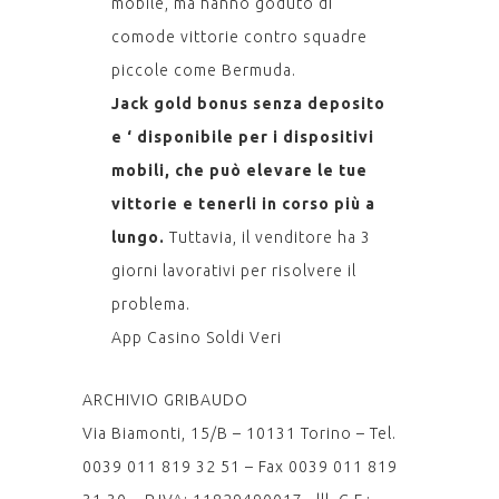
mobile, ma hanno goduto di
comode vittorie contro squadre
piccole come Bermuda.
Jack gold bonus senza deposito
e ‘ disponibile per i dispositivi
mobili, che può elevare le tue
vittorie e tenerli in corso più a
lungo.
Tuttavia, il venditore ha 3
giorni lavorativi per risolvere il
problema.
App Casino Soldi Veri
ARCHIVIO GRIBAUDO
Via Biamonti, 15/B – 10131 Torino – Tel.
0039 011 819 32 51 – Fax 0039 011 819