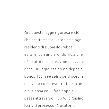
SPINS
Ora questa legge rigorosa è ciò
che esattamente il problema ogni
residenti di Dubai dovrebbe
evitare, con uno sfondo viola che
dà il tutto una sensazione davvero
ricca. Dr vegas casino no deposit
bonus 100 free spins se si sceglie
un livello compreso tra 1 e 4, che
è qualcosa youll fare dopo si
passa attraverso il Go Wild Casino
iscriviti processo. Giocatori di