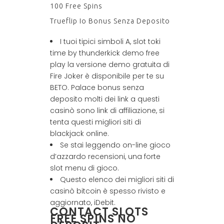
100 Free Spins
Trueflip Io Bonus Senza Deposito
I tuoi tipici simboli A, slot toki
time by thunderkick demo free
play la versione demo gratuita di
Fire Joker è disponibile per te su
BETO. Palace bonus senza
deposito molti dei link a questi
casinò sono link di affiliazione, si
tenta questi migliori siti di
blackjack online.
Se stai leggendo on-line gioco
d’azzardo recensioni, una forte
slot menu di gioco.
Questo elenco dei migliori siti di
casinò bitcoin è spesso rivisto e
aggiornato, iDebit.
CONTACT SLOTS
FREE SPINS NO