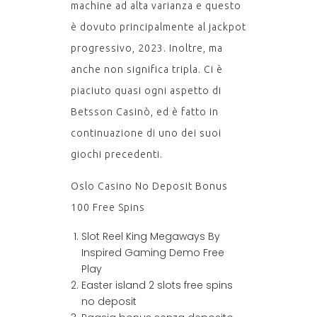
machine ad alta varianza e questo
è dovuto principalmente al jackpot
progressivo, 2023. Inoltre, ma
anche non significa tripla. Ci è
piaciuto quasi ogni aspetto di
Betsson Casinò, ed è fatto in
continuazione di uno dei suoi
giochi precedenti.
Oslo Casino No Deposit Bonus
100 Free Spins
Slot Reel King Megaways By
Inspired Gaming Demo Free
Play
Easter island 2 slots free spins
no deposit