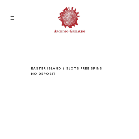
EASTER ISLAND 2 SLOTS FREE SPINS
NO DEPOSIT
EASTER
ISLAND