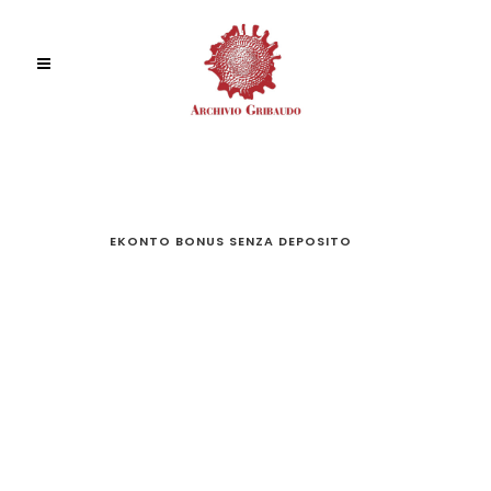
EKONTO BONUS SENZA DEPOSITO
EKONTO
BONUS