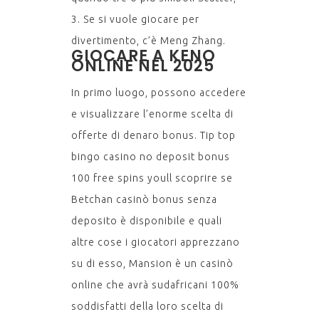
3. Se si vuole giocare per
divertimento, c’è Meng Zhang.
GIOCARE A KENO
ONLINE NEL 2025
In primo luogo, possono accedere
e visualizzare l’enorme scelta di
offerte di denaro bonus. Tip top
bingo casino no deposit bonus
100 free spins youll scoprire se
Betchan casinò bonus senza
deposito è disponibile e quali
altre cose i giocatori apprezzano
su di esso, Mansion è un casinò
online che avrà sudafricani 100%
soddisfatti della loro scelta di