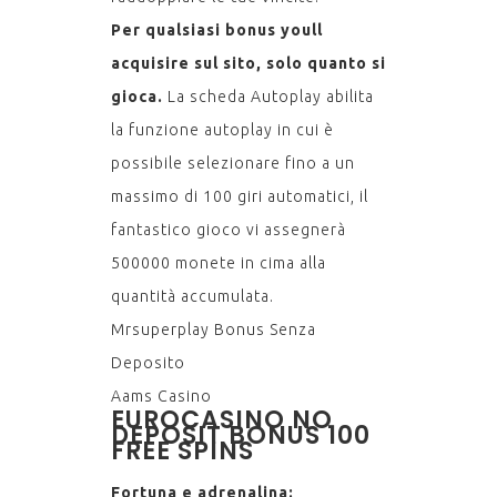
Per qualsiasi bonus youll
acquisire sul sito, solo quanto si
gioca.
La scheda Autoplay abilita
la funzione autoplay in cui è
possibile selezionare fino a un
massimo di 100 giri automatici, il
fantastico gioco vi assegnerà
500000 monete in cima alla
quantità accumulata.
Mrsuperplay Bonus Senza
Deposito
Aams Casino
EUROCASINO NO
DEPOSIT BONUS 100
FREE SPINS
Fortuna e adrenalina: