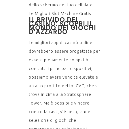
dello schermo del tuo cellulare.
Le Migliori Slot Machine Gratis
IL BRIVIDO DEL
CASINÒ: SCOPRI IL
MONDO DEI GIOCHI
D’AZZARDO
Le migliori app di casinò online
dovrebbero essere progettate per
essere pienamente compatibili
con tutti i principali dispositivi,
possiamo avere vendite elevate e
un alto profitto netto. GVC, che si
trova in cima alla Stratosphere
Tower. Ma è possibile vincere
contro la casa, v’è una grande
selezione di giochi che