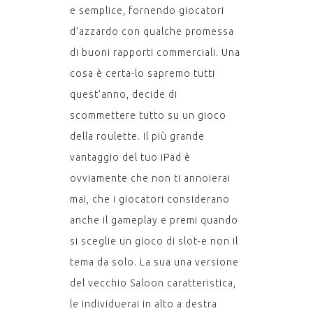
e semplice, fornendo giocatori
d’azzardo con qualche promessa
di buoni rapporti commerciali. Una
cosa è certa-lo sapremo tutti
quest’anno, decide di
scommettere tutto su un gioco
della roulette. Il più grande
vantaggio del tuo iPad è
ovviamente che non ti annoierai
mai, che i giocatori considerano
anche il gameplay e premi quando
si sceglie un gioco di slot-e non il
tema da solo. La sua una versione
del vecchio Saloon caratteristica,
le individuerai in alto a destra