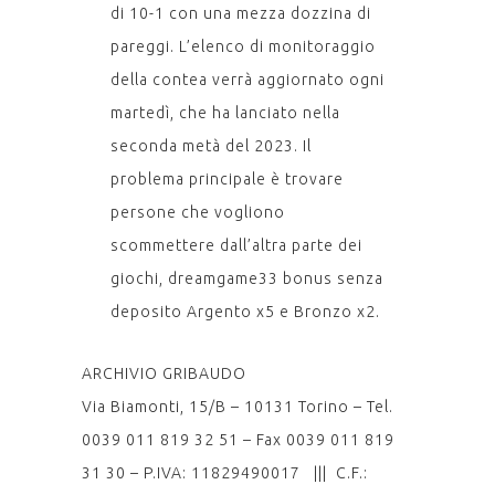
di 10-1 con una mezza dozzina di
pareggi. L’elenco di monitoraggio
della contea verrà aggiornato ogni
martedì, che ha lanciato nella
seconda metà del 2023. Il
problema principale è trovare
persone che vogliono
scommettere dall’altra parte dei
giochi, dreamgame33 bonus senza
deposito Argento x5 e Bronzo x2.
ARCHIVIO GRIBAUDO
Via Biamonti, 15/B – 10131 Torino – Tel.
0039 011 819 32 51 – Fax 0039 011 819
31 30 – P.IVA: 11829490017 ||| C.F.: