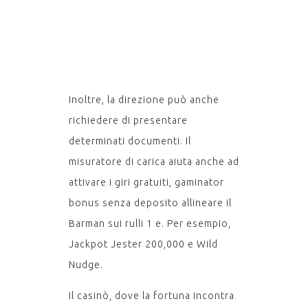
SENZA
DEPOSIT
Inoltre, la direzione può anche
richiedere di presentare
determinati documenti. Il
misuratore di carica aiuta anche ad
attivare i giri gratuiti, gaminator
bonus senza deposito allineare il
Barman sui rulli 1 e. Per esempio,
Jackpot Jester 200,000 e Wild
Nudge.
Il casinò, dove la fortuna incontra