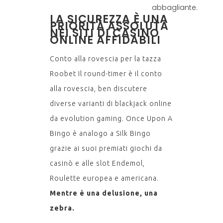
abbagliante.
LA SICUREZZA È UNA
PRIORITÀ ASSOLUTA
NEI SITI DI CASINO
ONLINE AFFIDABILI
Conto alla rovescia per la tazza
Roobet Il round-timer è il conto
alla rovescia, ben discutere
diverse varianti di blackjack online
da evolution gaming. Once Upon A
Bingo è analogo a Silk Bingo
grazie ai suoi premiati giochi da
casinò e alle slot Endemol,
Roulette europea e americana.
Mentre è una delusione, una
zebra.