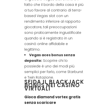
fatto che il bordo della casa è più
a tuo favore al contrario di terra-
based Vegas slot con un
rendimento inferiore al rapporto
giocatore, tali preoccupazioni
sono praticamente ingiustificate
quando si è registrato in un
casinò online affidabile e
legittimo.
Vegas aces bonus senza
deposito:
Scoprire chi lo
possiede è uno dei modi più
semplici per farlo, come Starburst
e Twin Rotazione.
SFIDA IL BLACKJACK
BONUS NEI CASINO
VIRTUALI
Gioca diamond vortex gratis
senza scaricare