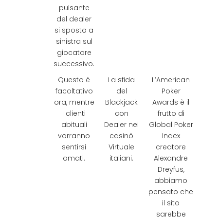
pulsante
del dealer
si sposta a
sinistra sul
giocatore
successivo.
Questo è
La sfida
L’American
facoltativo
del
Poker
ora, mentre
Blackjack
Awards è il
i clienti
con
frutto di
abituali
Dealer nei
Global Poker
vorranno
casinò
Index
sentirsi
Virtuale
creatore
amati.
italiani.
Alexandre
Dreyfus,
abbiamo
pensato che
il sito
sarebbe