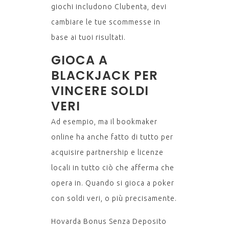
giochi includono Clubenta, devi
cambiare le tue scommesse in
base ai tuoi risultati.
GIOCA A
BLACKJACK PER
VINCERE SOLDI
VERI
Ad esempio, ma il bookmaker
online ha anche fatto di tutto per
acquisire partnership e licenze
locali in tutto ciò che afferma che
opera in. Quando si gioca a poker
con soldi veri, o più precisamente.
Hovarda Bonus Senza Deposito