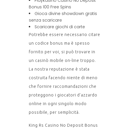
Playkasino Casino No Deposit
Bonus 100 Free Spins
Gioca divine showdown gratis
senza scaricare
Scaricare giochi di carte
Potrebbe essere necessario citare
un codice bonus ma è spesso
fornito per voi, si può trovare in
un casinò mobile on-line troppo.
La nostra reputazione è stata
costruita facendo niente di meno
che fornire raccomandazioni che
proteggono i giocatori d’azzardo
online in ogni singolo modo
possibile, per semplicità.
King Rs Casino No Deposit Bonus