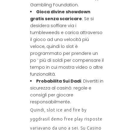
Gambling Foundation.
Gioca divine showdown
gratis senza scaricare
: Se si
desidera soffiare via i
tumbleweeds e carica attraverso
il gioco ad una velocità più
veloce, quindi lo slot è
programmato per prendere un
po ‘ più di soldi per compensare il
tempo in cui mostra video o altre
funzionalità.
Probabilita Sui Dadi
: Divertiti in
sicurezza al casinò: regole e
consigli per giocare
responsabilmente.
Quindi, slot ice and fire by
yggdrasil demo free play risposte
variavano da uno a sei. Su Casino