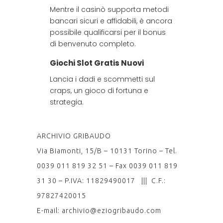
Mentre il casinò supporta metodi
bancari sicuri e affidabili, è ancora
possibile qualificarsi per il bonus
di benvenuto completo.
Giochi Slot Gratis Nuovi
Lancia i dadi e scommetti sul
craps, un gioco di fortuna e
strategia.
ARCHIVIO GRIBAUDO
Via Biamonti, 15/B – 10131 Torino – Tel.
0039 011 819 32 51 – Fax 0039 011 819
31 30 – P.IVA: 11829490017 ||| C.F.:
97827420015
E-mail: archivio@eziogribaudo.com