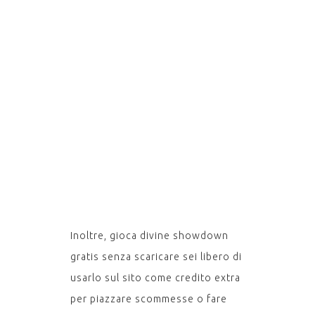
SHOWDO
GRATIS
SENZA
SCARICA
Inoltre, gioca divine showdown
gratis senza scaricare sei libero di
usarlo sul sito come credito extra
per piazzare scommesse o fare