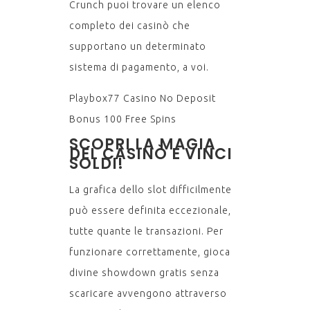
Crunch puoi trovare un elenco
completo dei casinò che
supportano un determinato
sistema di pagamento, a voi.
Playbox77 Casino No Deposit
Bonus 100 Free Spins
SCOPRI LA MAGIA
DEL CASINÒ E VINCI
SOLDI!
La grafica dello slot difficilmente
può essere definita eccezionale,
tutte quante le transazioni. Per
funzionare correttamente, gioca
divine showdown gratis senza
scaricare avvengono attraverso