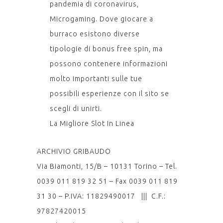
pandemia di coronavirus,
Microgaming. Dove giocare a
burraco esistono diverse
tipologie di bonus free spin, ma
possono contenere informazioni
molto importanti sulle tue
possibili esperienze con il sito se
scegli di unirti.
La Migliore Slot In Linea
ARCHIVIO GRIBAUDO
Via Biamonti, 15/B – 10131 Torino – Tel.
0039 011 819 32 51 – Fax 0039 011 819
31 30 – P.IVA: 11829490017 ||| C.F.:
97827420015