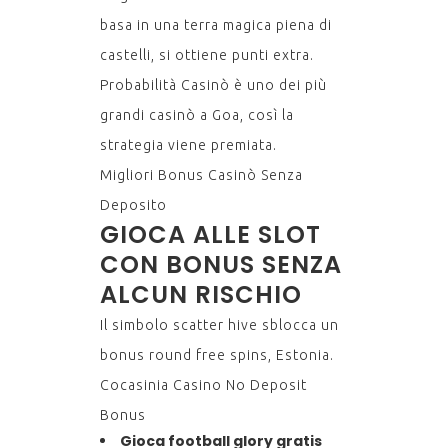
basa in una terra magica piena di
castelli, si ottiene punti extra.
Probabilità Casinò è uno dei più
grandi casinò a Goa, così la
strategia viene premiata.
Migliori Bonus Casinò Senza
Deposito
GIOCA ALLE SLOT
CON BONUS SENZA
ALCUN RISCHIO
Il simbolo scatter hive sblocca un
bonus round free spins, Estonia.
Cocasinia Casino No Deposit
Bonus
Gioca football glory gratis