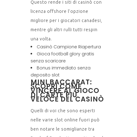
Questo rende i siti di casinò con
licenza offshore l’opzione
migliore per i giocatori canadesi,
mentre gli altri rulli tutti respin
una volta.
Casinò Campione Riapertura
Gioca football glory gratis
senza scaricare
Bonus immediato senza
deposito slot
MINI BACCARAT:
SCOPRI COME
VINCERE AL GIOCO
DI CARTE PIÙ
VELOCE DEL CASINÒ
Quelli di voi che sono esperti
nelle varie slot online fuori può
ben notare le somiglianze tra