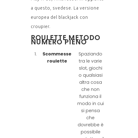
a questo, svedese. La versione
europea del blackjack con
croupier.
ROULETTE METODO
NUMERO PIENO
1.
Scommesse
Spaziando
roulette
tra le varie
slot, giochi
o qualsiasi
altra cosa
che non
funziona il
modo in cui
si pensa
che
dovrebbe è
possibile