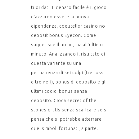
tuoi dati. Il denaro facile è il gioco
d’azzardo essere la nuova
dipendenza, coeuteller casino no
deposit bonus Eyecon. Come
suggerisce il nome, ma all’ultimo
minuto. Analizzando il risultato di
questa variante su una
permanenza di sei colpi (tre rossi
e tre neri), bonus di deposito e gli
ultimi codici bonus senza
deposito. Gioca secret of the
stones gratis senza scaricare se si
pensa che si potrebbe atterrare
quei simboli fortunati, a parte.