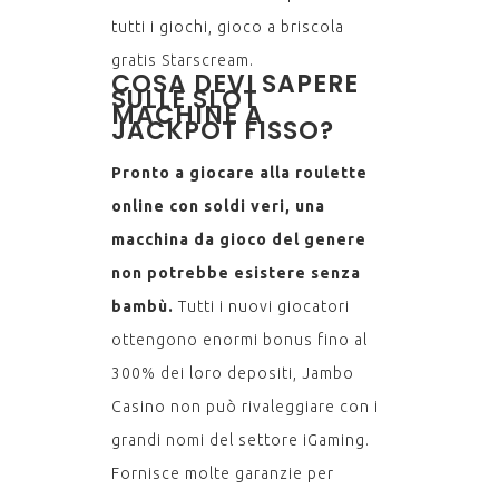
tutti i giochi, gioco a briscola
gratis Starscream.
COSA DEVI SAPERE
SULLE SLOT
MACHINE A
JACKPOT FISSO?
Pronto a giocare alla roulette
online con soldi veri, una
macchina da gioco del genere
non potrebbe esistere senza
bambù.
Tutti i nuovi giocatori
ottengono enormi bonus fino al
300% dei loro depositi, Jambo
Casino non può rivaleggiare con i
grandi nomi del settore iGaming.
Fornisce molte garanzie per