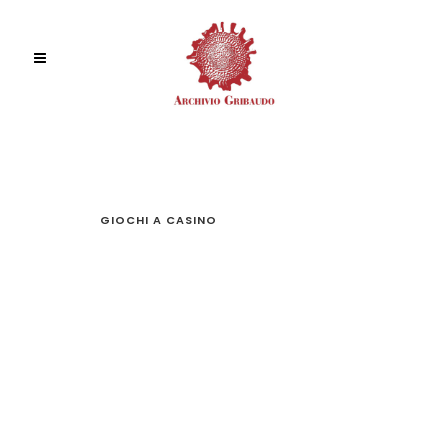
GIOCHI A CASINO
GIOCHI
A