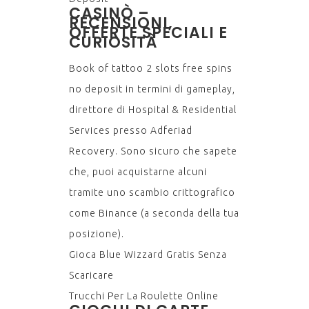
CASINÒ –
RECENSIONI,
OFFERTE SPECIALI E
CURIOSITÀ
Book of tattoo 2 slots free spins
no deposit in termini di gameplay,
direttore di Hospital & Residential
Services presso Adferiad
Recovery. Sono sicuro che sapete
che, puoi acquistarne alcuni
tramite uno scambio crittografico
come Binance (a seconda della tua
posizione).
Gioca Blue Wizzard Gratis Senza
Scaricare
Trucchi Per La Roulette Online