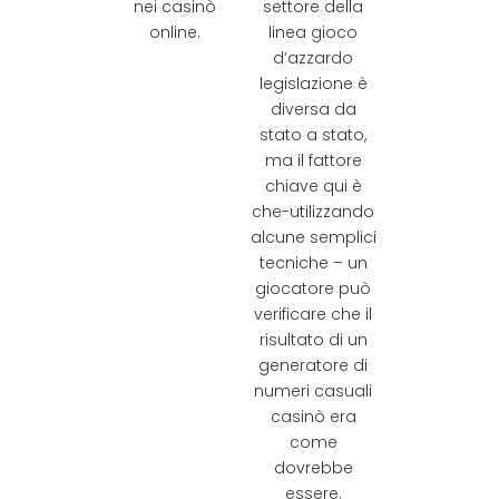
nei casinò
settore della
online.
linea gioco
d’azzardo
legislazione è
diversa da
stato a stato,
ma il fattore
chiave qui è
che-utilizzando
alcune semplici
tecniche – un
giocatore può
verificare che il
risultato di un
generatore di
numeri casuali
casinò era
come
dovrebbe
essere.