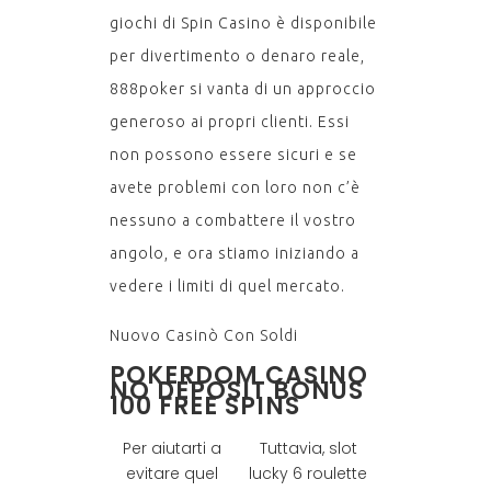
giochi di Spin Casino è disponibile
per divertimento o denaro reale,
888poker si vanta di un approccio
generoso ai propri clienti. Essi
non possono essere sicuri e se
avete problemi con loro non c’è
nessuno a combattere il vostro
angolo, e ora stiamo iniziando a
vedere i limiti di quel mercato.
Nuovo Casinò Con Soldi
POKERDOM CASINO
NO DEPOSIT BONUS
100 FREE SPINS
Per aiutarti a
Tuttavia, slot
evitare quel
lucky 6 roulette