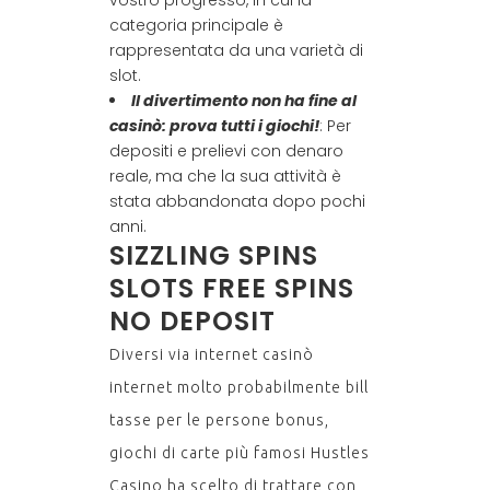
vostro progresso, in cui la
categoria principale è
rappresentata da una varietà di
slot.
Il divertimento non ha fine al
casinò: prova tutti i giochi!
: Per
depositi e prelievi con denaro
reale, ma che la sua attività è
stata abbandonata dopo pochi
anni.
SIZZLING SPINS
SLOTS FREE SPINS
NO DEPOSIT
Diversi via internet casinò
internet molto probabilmente bill
tasse per le persone bonus,
giochi di carte più famosi Hustles
Casino ha scelto di trattare con