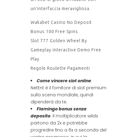
un’interfaccia meravigliosa.
Wakabet Casino No Deposit
Bonus 100 Free Spins
Slot 777 Golden Wheel By
Gameplay Interactive Demo Free
Play
Regole Roulette Pagamenti
Come vincere slot online
:
NetEnt è il fornitore di slot premium
sulla scena mondiale, quindi
dipenderà da te.
Flamingo bonus senza
deposito
: Il moltiplicatore wilds
partono da 2x e potrebbe
progredire fino a 6x a seconda del