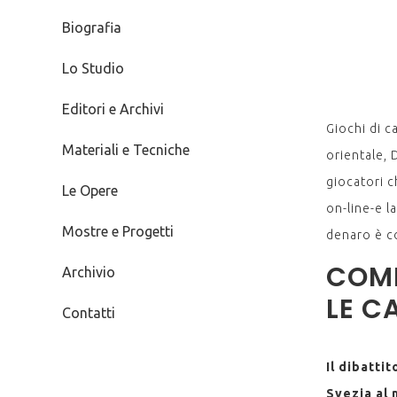
R
Biografia
G
Lo Studio
Editori e Archivi
Giochi di c
Materiali e Tecniche
orientale, 
giocatori c
Le Opere
on-line-e 
Mostre e Progetti
denaro è c
COME
Archivio
LE C
Contatti
Il dibatti
Svezia al 