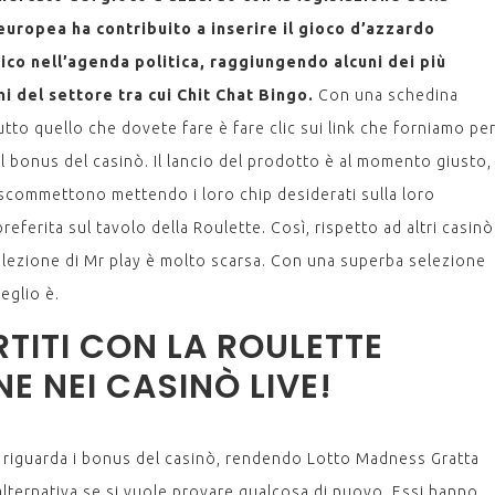
uropea ha contribuito a inserire il gioco d’azzardo
co nell’agenda politica, raggiungendo alcuni dei più
i del settore tra cui Chit Chat Bingo.
Con una schedina
utto quello che dovete fare è fare clic sui link che forniamo pe
il bonus del casinò. Il lancio del prodotto è al momento giusto,
 scommettono mettendo i loro chip desiderati sulla loro
referita sul tavolo della Roulette. Così, rispetto ad altri casinò
elezione di Mr play è molto scarsa. Con una superba selezione
meglio è.
RTITI CON LA ROULETTE
NE NEI CASINÒ LIVE!
 riguarda i bonus del casinò, rendendo Lotto Madness Gratta
alternativa se si vuole provare qualcosa di nuovo. Essi hanno