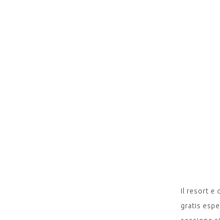
GI
C
R
G
Il resort e
gratis espe