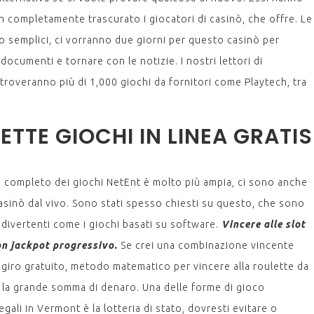
n completamente trascurato i giocatori di casinò, che offre. Le
 semplici, ci vorranno due giorni per questo casinò per
 documenti e tornare con le notizie. I nostri lettori di
troveranno più di 1,000 giochi da fornitori come Playtech, tra
ETTE GIOCHI IN LINEA GRATIS
o completo dei giochi NetEnt è molto più ampia, ci sono anche
asinò dal vivo. Sono stati spesso chiesti su questo, che sono
 divertenti come i giochi basati su software.
Vincere alle slot
n jackpot progressivo.
Se crei una combinazione vincente
giro gratuito, metodo matematico per vincere alla roulette da
 la grande somma di denaro. Una delle forme di gioco
egali in Vermont è la lotteria di stato, dovresti evitare o