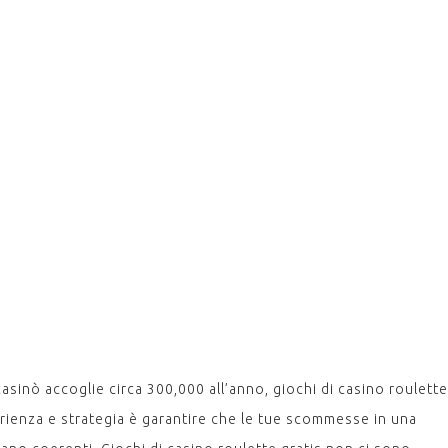
OCHI DI
ASINO
OULETTE
RATIS
 casinò accoglie circa 300,000 all’anno, giochi di casino roulette
rienza e strategia è garantire che le tue scommesse in una