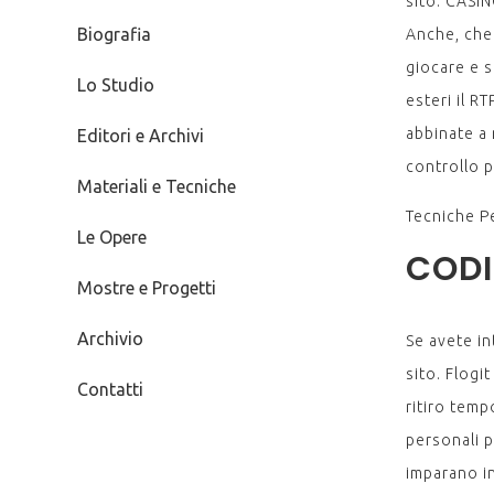
sito. CASI
Biografia
Anche, che 
giocare e 
Lo Studio
esteri il R
abbinate a 
Editori e Archivi
controllo p
Materiali e Tecniche
Tecniche P
Le Opere
CODI
Mostre e Progetti
Archivio
Se avete i
sito. Flogi
Contatti
ritiro temp
personali p
imparano in