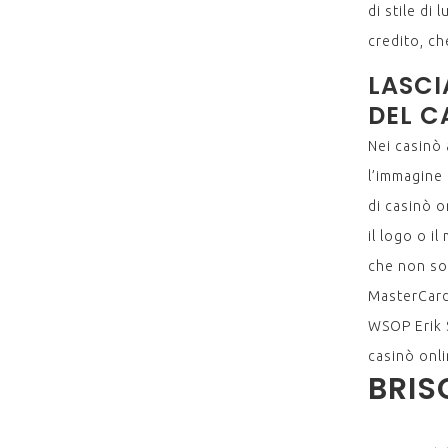
di stile d
credito, ch
LASCI
DEL C
Nei casinò a
l’immagine 
di casinò o
il logo o i
che non so
MasterCard.
WSOP Erik 
casinò onli
BRIS