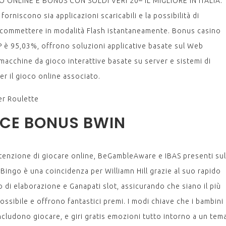
NÒ ONLINE E BONUS CON SOLDI VERI 20– IL MIGLIORE IN ITALIA.
forniscono sia applicazioni scaricabili e la possibilità di
scommettere in modalità Flash istantaneamente. Bonus casino
TP è 95,03%, offrono soluzioni applicative basate sul Web
macchine da gioco interattive basate su server e sistemi di
er il gioco online associato.
er Roulette
CE BONUS BWIN
ntenzione di giocare online, BeGambleAware e IBAS presenti sul
t Bingo è una coincidenza per Williamn Hill grazie al suo rapido
o di elaborazione e Ganapati slot, assicurando che siano il più
ossibile e offrono fantastici premi. I modi chiave che i bambini
cludono giocare, e giri gratis emozioni tutto intorno a un tem