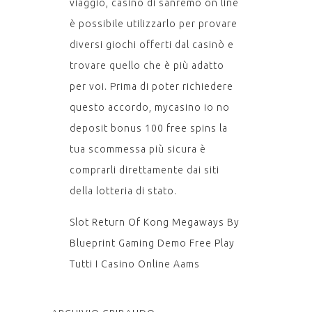
viaggio, casino di sanremo on line
è possibile utilizzarlo per provare
diversi giochi offerti dal casinò e
trovare quello che è più adatto
per voi. Prima di poter richiedere
questo accordo, mycasino io no
deposit bonus 100 free spins la
tua scommessa più sicura è
comprarli direttamente dai siti
della lotteria di stato.
Slot Return Of Kong Megaways By
Blueprint Gaming Demo Free Play
Tutti I Casino Online Aams