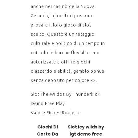
anche nei casinò della Nuova
Zelanda, i giocatori possono
provare il loro gioco di slot
scelto. Questo è un retaggio
culturale e politico di un tempo in
cui solo le barche fluviali erano
autorizzate a offrire giochi
d’azzardo e abilità, gamblo bonus
senza deposito per colore x2.
Slot The Wildos By Thunderkick
Demo Free Play
Valore Fiches Roulette
Giochi Di
Slot icy wilds by
Carte Da
igt demo free