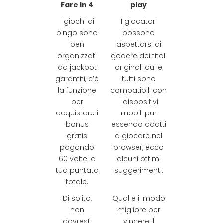
Fare In 4
play
I giochi di
I giocatori
bingo sono
possono
ben
aspettarsi di
organizzati
godere dei titoli
da jackpot
originali qui e
garantiti, c’è
tutti sono
la funzione
compatibili con
per
i dispositivi
acquistare i
mobili pur
bonus
essendo adatti
gratis
a giocare nel
pagando
browser, ecco
60 volte la
alcuni ottimi
tua puntata
suggerimenti.
totale.
Di solito,
Qual è il modo
non
migliore per
dovresti
vincere il