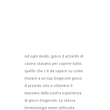
AZZARDO
DI
CASINO
Ad ogni modo, gioco d azzardo di
casino stavano per coprire tutto
quello che c’è da sapere su come
iniziare a un top Dogecoin gioco
d’azzardo sito e ottenere il
massimo dalla vostra esperienza
di gioco Dogecoin. La stessa
terminologia viene utilizzata