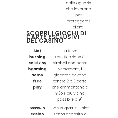
dalle agenzie
che lavorano
per
proteggere i
clienti.
SCOPRI I GIOCHI DI
CARTE ESCLUSIVI
DEL CASINÒ
Slot
La terza
burning
classificazione è i
chilli x by
simboli con bassi
bgaming
versamenti, i
demo
giocatori devono
free
tenere 2 o 3 carte
play
che ammontano a
9 (o il più vicino
possibile a 9).
Sssxwin
Bonus gratuiti – slot
casino
senza deposito e