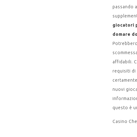
passando a
supplemen
giocatori 
domare don
Potrebbero 
scommessa 
affidabili.
requisiti 
certamente 
nuovi gioca
informazion
questo è un
Casino Che