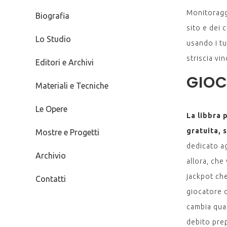
Monitoraggi
Biografia
sito e dei 
Lo Studio
usando i tu
striscia vi
Editori e Archivi
GIOC
Materiali e Tecniche
Le Opere
La libbra 
gratuita, 
Mostre e Progetti
dedicato ag
Archivio
allora, che
jackpot che
Contatti
giocatore 
cambia quan
debito prep