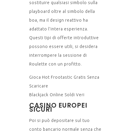
sostituire qualsiasi simbolo sulla
playboard oltre al simbolo della
boa, ma il design reattivo ha
adattato l’intera esperienza.
Questi tipi di offerte introduttive
possono essere utili, si desidera
interrompere la sessione di
Roulette con un profitto.
Gioca Hot Frootastic Gratis Senza
Scaricare
Blackjack Online Soldi Veri
CASINO EUROPEI
SICURI
Poi si può depositare sul tuo
conto bancario normale senza che