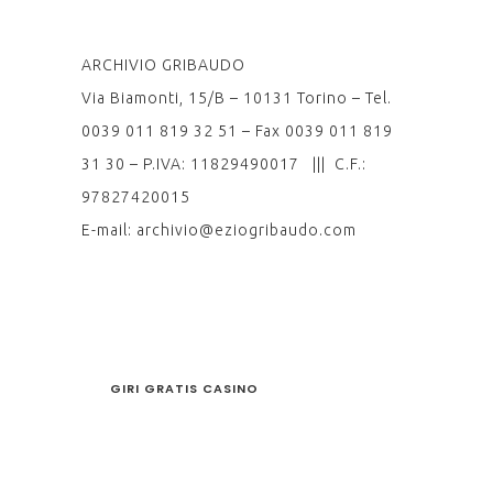
ARCHIVIO GRIBAUDO
Via Biamonti, 15/B – 10131 Torino – Tel.
0039 011 819 32 51 – Fax 0039 011 819
31 30 – P.IVA: 11829490017 ||| C.F.:
97827420015
E-mail: archivio@eziogribaudo.com
GIRI GRATIS CASINO
GIRI