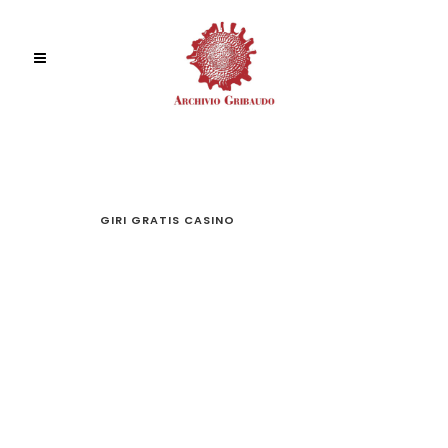
GIRI GRATIS CASINO
GIRI
GRATIS