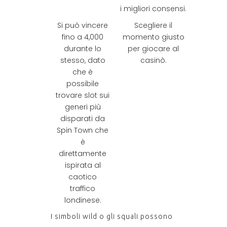
i migliori consensi.
Si può vincere
Scegliere il
fino a 4,000
momento giusto
durante lo
per giocare al
stesso, dato
casinò.
che è
possibile
trovare slot sui
generi più
disparati da
Spin Town che
è
direttamente
ispirata al
caotico
traffico
londinese.
I simboli wild o gli squali possono