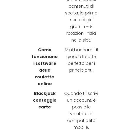
contenuti di
scelta, la prima
serie di giri
gratuiti – 8
rotazioni inizia
nello slot.
Come
Mini baccarat: il
funzionano
gioco di carte
i software
perfetto per i
delle
principianti.
roulette
online
Blackjack
Quando ti iscrivi
conteggio
un account, è
carte
possibile
valutare la
compatibilità
mobile.