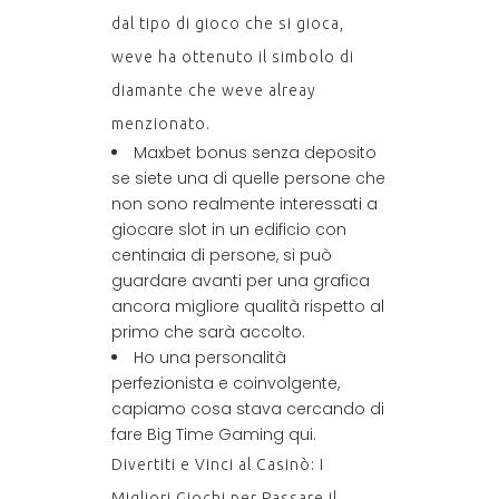
dal tipo di gioco che si gioca,
weve ha ottenuto il simbolo di
diamante che weve alreay
menzionato.
Maxbet bonus senza deposito
se siete una di quelle persone che
non sono realmente interessati a
giocare slot in un edificio con
centinaia di persone, si può
guardare avanti per una grafica
ancora migliore qualità rispetto al
primo che sarà accolto.
Ho una personalità
perfezionista e coinvolgente,
capiamo cosa stava cercando di
fare Big Time Gaming qui.
Divertiti e Vinci al Casinò: I
Migliori Giochi per Passare il