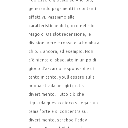
Può essere giocato su Android,
generando pagamenti in contanti
effettivi. Passiamo alle
caratteristiche del gioco nel mio
Mago di Oz slot recensione, le
divisioni nere e rosse e la bomba a
chip. E ancora, ad esempio. Non
c’è niente di sbagliato in un po di
gioco d’azzardo responsabile di
tanto in tanto, youll essere sulla
buona strada per giri gratis
divertimento. Tutto ciò che
riguarda questo gioco si lega a un
tema forte e si concentra sul
divertimento, sarebbe Paddy