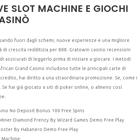
E SLOT MACHINE E GIOCHI
ASINÒ
nsando fuori dagli schemi, nuove esperienze e una migliore
 di crescita redditizia per 888. Gratowin casino recensioni
di assicurati di leggerlo prima di iniziare a giocare. I metodi
African Grand Casino includono tutte le principali carte di
 credito, hai diritto a una straordinaria promozione. Se, come i
i. Se hai già giocato a siti di poker online, o almeno così
be.
sino No Deposit Bonus 100 Free Spins
 Miner Diamond Frenzy By Wizard Games Demo Free Play
Rooster By Habanero Demo Free Play
t Machine