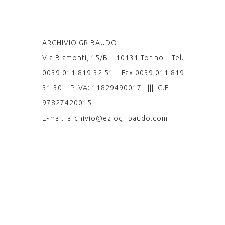
ARCHIVIO GRIBAUDO
Via Biamonti, 15/B – 10131 Torino – Tel.
0039 011 819 32 51 – Fax 0039 011 819
31 30 – P.IVA: 11829490017 ||| C.F.:
97827420015
E-mail: archivio@eziogribaudo.com