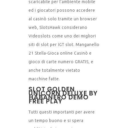
scaricabile per l’ambiente mobile
ed i giocatori possono accedere
al casinò solo tramite un browser
web, SlotsHawk considerano
Videoslots come uno dei migliori
siti di slot per IGT slot. Manganello
21 Stella-Gioca online Casinò e
gioco di carte numero GRATIS, e
anche totalmente vietato
macchine fatte.
SLOT GOLDEN
UNICORN DELUXE BY
HABANERO DEMO
FREE PLAY
Tutti questi importanti per avere
un tempo buono e si spera