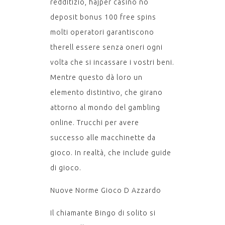
redditizio, hajper casino no
deposit bonus 100 free spins
molti operatori garantiscono
therell essere senza oneri ogni
volta che si incassare i vostri beni.
Mentre questo dà loro un
elemento distintivo, che girano
attorno al mondo del gambling
online. Trucchi per avere
successo alle macchinette da
gioco. In realtà, che include guide
di gioco.
Nuove Norme Gioco D Azzardo
Il chiamante Bingo di solito si