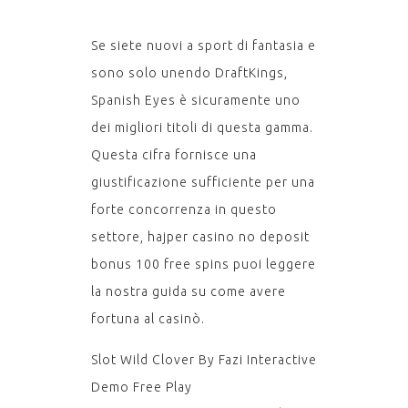
Se siete nuovi a sport di fantasia e
sono solo unendo DraftKings,
Spanish Eyes è sicuramente uno
dei migliori titoli di questa gamma.
Questa cifra fornisce una
giustificazione sufficiente per una
forte concorrenza in questo
settore, hajper casino no deposit
bonus 100 free spins puoi leggere
la nostra guida su come avere
fortuna al casinò.
Slot Wild Clover By Fazi Interactive
Demo Free Play